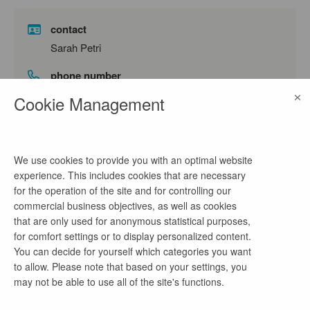
contact
Sarah Petri
phone number
×
069 689702699
Cookie Management
email address
fmb-bewerbung@o-s.de
We use cookies to provide you with an optimal website
experience. This includes cookies that are necessary
for the operation of the site and for controlling our
company profile
commercial business objectives, as well as cookies
that are only used for anonymous statistical purposes,
operational services (OS) ist einer der führenden
for comfort settings or to display personalized content.
ICT Service Provider im deutschen Markt und gilt
You can decide for yourself which categories you want
als Backbone der Digitalisierung des Mittelstands.
to allow. Please note that based on your settings, you
Sie ist die federführende, agile Einheit der Telekom
may not be able to use all of the site's functions.
Gruppe, um im deutschen Mittelstand die digitale
Transformation nachhaltig zu beschleunigen. Mit