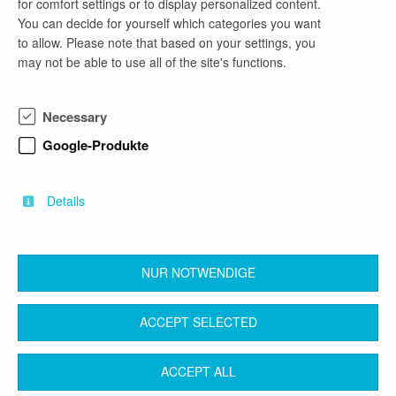
for comfort settings or to display personalized content.
You can decide for yourself which categories you want
Das Bezirksamt Mitte ist Arbeitgeber für mehr als
to allow. Please note that based on your settings, you
3.000 Menschen. Berlin-Mitte, das bedeutet:
may not be able to use all of the site's functions.
arbeiten im Herzen der Hauptstadt. Das
Bezirksamt Mitte steht für Vielfalt. Bewerbungen,
die die Vielfalt unseres Bezirkes widerspiegeln,
Necessary
sind uns sehr willkommen. Bei uns warten
interessante Aufgaben und Herausforderungen in
Google-Produkte
mehr als 80 Berufen auf Sie! Diese wollen wir
gemeinsam mit Ihnen angehen, getreu unserer
Devise: „Wir machen Mitte!"
Details
NUR NOTWENDIGE
back
ACCEPT SELECTED
Contact
Legal Notice
Terms & Conditions
ACCEPT ALL
Privacy Protection