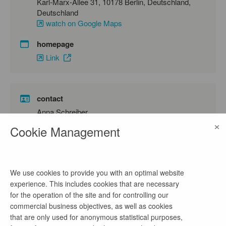
Karl-Marx-Allee 31, 10178 Berlin, Deutschland,
Deutschland
watch on Google Maps
homepage
Link
contact
Anna Schreiber
×
Cookie Management
phone number
030 901823328
email address
We use cookies to provide you with an optimal website
praktikum@ba-mitte.berlin.de
experience. This includes cookies that are necessary
for the operation of the site and for controlling our
commercial business objectives, as well as cookies
that are only used for anonymous statistical purposes,
company profile