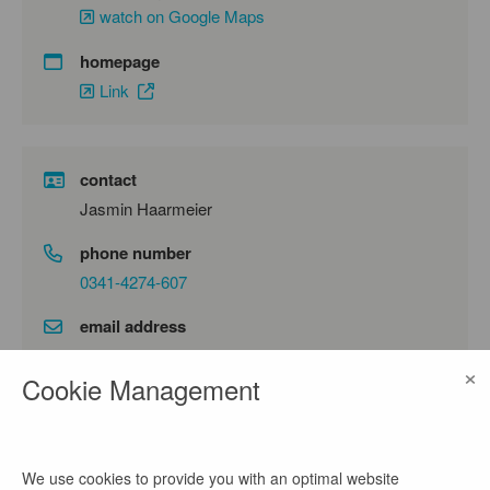
watch on Google Maps
homepage
Link
contact
Jasmin Haarmeier
phone number
0341-4274-607
email address
jasmin.haarmeier@bbg-leipzig.de
×
Cookie Management
company profile
We use cookies to provide you with an optimal website