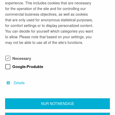
Seit über 140 Jahren produziert AMAZONE
experience. This includes cookies that are necessary
Hightech für die Landwirtschaft. Jeden Tag
for the operation of the site and for controlling our
vertrauen Kunden in mehr als 70 Ländern auf
commercial business objectives, as well as cookies
AMAZONE-Maschinen, um die weltweite
that are only used for anonymous statistical purposes,
Nahrungsmittelversorgung zu sichern. Als
for comfort settings or to display personalized content.
innovativstes mittelständisches Unternehmen
You can decide for yourself which categories you want
Deutschlands verbinden wir Tradition mit Fortschritt
to allow. Please note that based on your settings, you
und entwickeln gemeinsam mit unseren
may not be able to use all of the site's functions.
Mitarbeitenden die Zukunft der Landtechnik.
Was 1883 begonnen hat, führen wir mittlerweile in
vierter Generation fort: Gemeinsam mit über 2.500
Necessary
Mitarbeitenden entwickeln wir innovative
Landmaschinen und Technologien. Jeden Tag
Google-Produkte
arbeiten wir an über 9 Standorten daran, die
Leistungsfähigkeit und den Bedienkomfort unserer
Maschinen weiter zu optimieren.
Details
NUR NOTWENDIGE
back