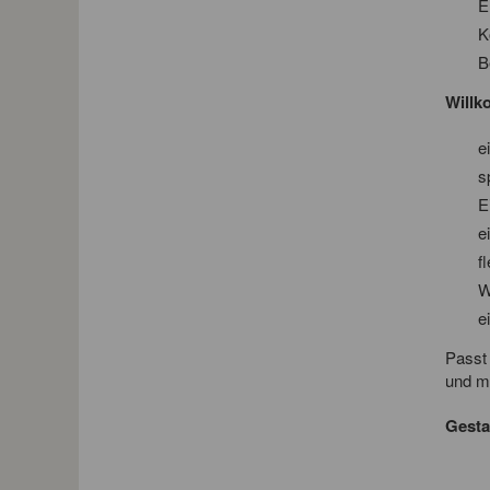
E
K
B
Willk
e
s
E
e
f
W
e
Passt 
und mi
Gesta