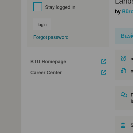
Lands
Stay logged in
by
Büro
login
Basi
Forgot password
a
BTU Homepage
o
Career Center
l