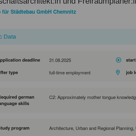
chaftsarchitekt:in und Freiraumplaner:i
 für Städtebau GmbH Chemnitz
c Data
pplication deadline
start
31.08.2025
ffer type
job 
full-time employment
Required german
C2: Approximately mother tongue knowledg
anguage skills
Study program
Architecture, Urban and Regional Planning