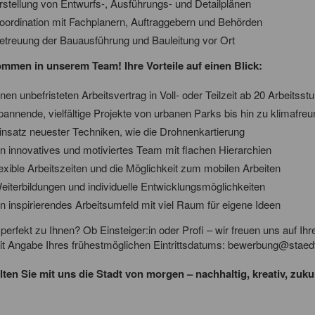
rstellung von Entwurfs-, Ausführungs- und Detailplänen
oordination mit Fachplanern, Auftraggebern und Behörden
etreuung der Bauausführung und Bauleitung vor Ort
ommen in unserem Team! Ihre Vorteile auf einen Blick:
inen unbefristeten Arbeitsvertrag in Voll- oder Teilzeit ab 20 Arbeits
pannende, vielfältige Projekte von urbanen Parks bis hin zu klimafre
insatz neuester Techniken, wie die Drohnenkartierung
in innovatives und motiviertes Team mit flachen Hierarchien
lexible Arbeitszeiten und die Möglichkeit zum mobilen Arbeiten
eiterbildungen und individuelle Entwicklungsmöglichkeiten
in inspirierendes Arbeitsumfeld mit viel Raum für eigene Ideen
perfekt zu Ihnen? Ob Einsteiger:in oder Profi – wir freuen uns auf Ihr
t Angabe Ihres frühestmöglichen Eintrittsdatums:
bewerbung@staedt
lten Sie mit uns die Stadt von morgen – nachhaltig, kreativ, zuku