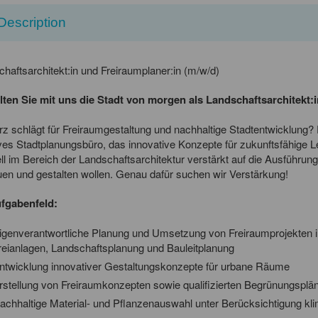
Description
haftsarchitekt:in und Freiraumplaner:in (m/w/d)
lten Sie mit uns die Stadt von morgen als Landschaftsarchitekt:
rz schlägt für Freiraumgestaltung und nachhaltige Stadtentwicklung? D
ves Stadtplanungsbüro, das innovative Konzepte für zukunftsfähige 
ll im Bereich der Landschaftsarchitektur verstärkt auf die Ausführun
en und gestalten wollen. Genau dafür suchen wir Verstärkung!
ufgabenfeld:
igenverantwortliche Planung und Umsetzung von Freiraumprojekten i
reianlagen, Landschaftsplanung und Bauleitplanung
ntwicklung innovativer Gestaltungskonzepte für urbane Räume
rstellung von Freiraumkonzepten sowie qualifizierten Begrünungsplä
achhaltige Material- und Pflanzenauswahl unter Berücksichtigung kl