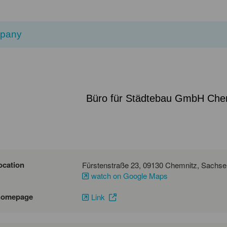
pany
Büro für Städtebau GmbH Che
ocation
watch on Google Maps
homepage
Link