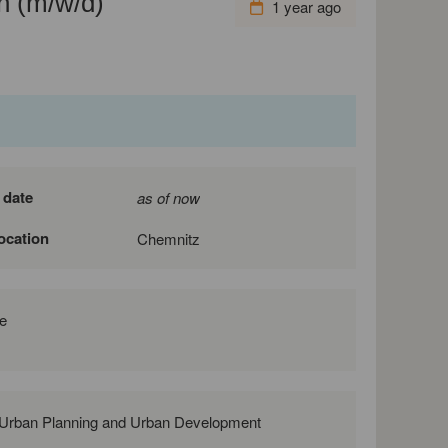
n (m/w/d)
1 year ago
 date
as of now
location
Chemnitz
e
, Urban Planning and Urban Development