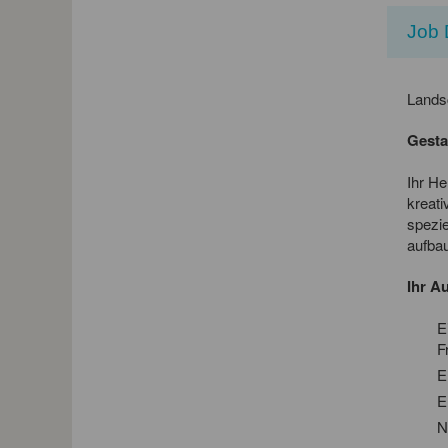
Job 
Landsc
Gesta
Ihr He
kreati
spezie
aufbau
Ihr A
E
F
E
E
N