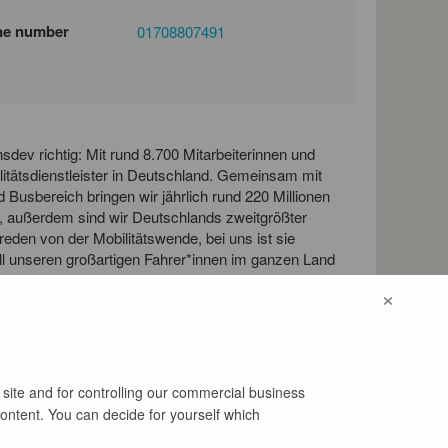
ne number
01708807491
nsdev richtig: Mit rund 8.700 Mitarbeiterinnen und
ilitätsdienstleister in Deutschland. Gemeinsam mit
Busbereich bringen wir jährlich rund 220 Millionen
el, außerdem sind wir Deutschlands zweitgrößter
reden von der Mobilitätswende, bei uns ist sie
all unseren großartigen Fahrer*innen im ganzen Land
iner Zentrale. 300 Menschen kümmern sich hier jeden
×
 56 Niederlassungen in Deutschland. Vielleicht bald
 site and for controlling our commercial business
content. You can decide for yourself which