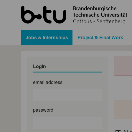
Jobs & Internships
Project & Final Work
Login
email address
password