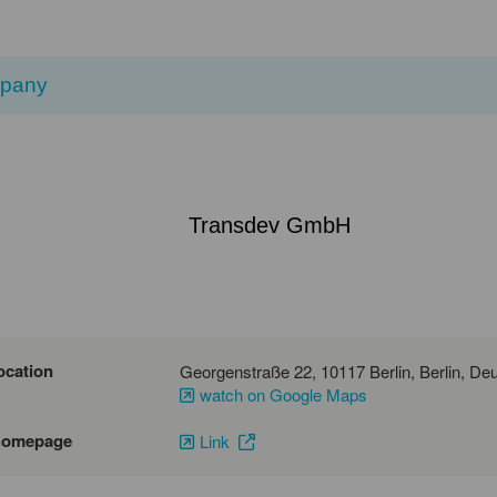
pany
Transdev GmbH
ocation
Georgenstraße 2
watch on Google Maps
homepage
Link