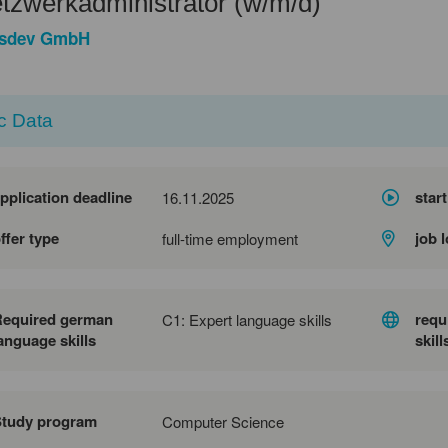
tzwerkadministrator (w/m/d)
nsdev GmbH
c Data
pplication deadline
start
16.11.2025
ffer type
job 
full-time employment
Required german
requ
C1: Expert language skills
anguage skills
skill
Study program
Computer Science