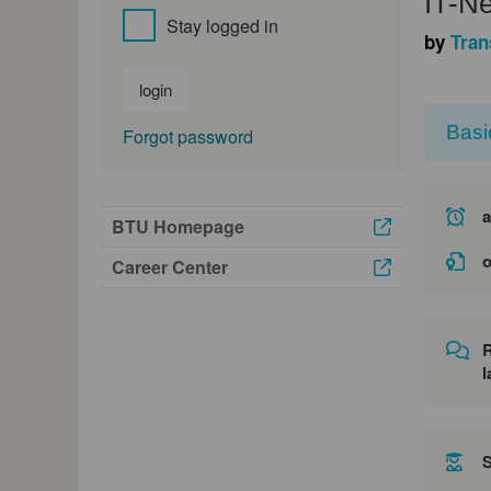
IT-Ne
Stay logged in
by
Tra
login
Basi
Forgot password
a
BTU Homepage
o
Career Center
l