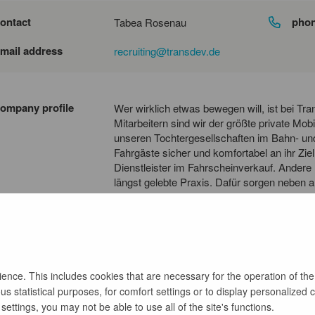
ontact
pho
Tabea Rosenau
mail address
recruiting@transdev.de
ompany profile
Wer wirklich etwas bewegen will, ist bei Tra
Mitarbeitern sind wir der größte private Mob
unseren Tochtergesellschaften im Bahn- und 
Fahrgäste sicher und komfortabel an ihr Zi
Dienstleister im Fahrscheinverkauf. Andere 
längst gelebte Praxis. Dafür sorgen neben 
auch die Mitarbeiter*innen in unserer Berl
Tag um den reibungslosen Ablauf in unseren
auch Sie?
nce. This includes cookies that are necessary for the operation of the
s statistical purposes, for comfort settings or to display personalized 
back
ettings, you may not be able to use all of the site's functions.