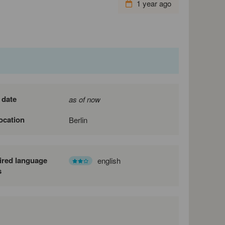
1 year ago
 date
as of now
location
Berlin
ired language
english
s