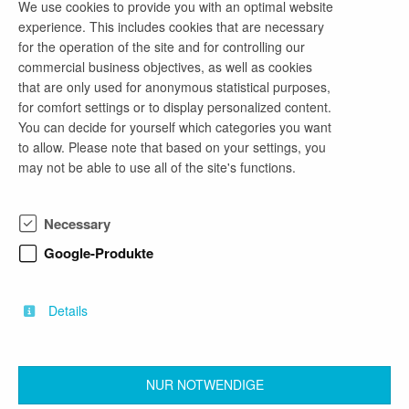
We use cookies to provide you with an optimal website
info@iconcare.eu
experience. This includes cookies that are necessary
for the operation of the site and for controlling our
commercial business objectives, as well as cookies
that are only used for anonymous statistical purposes,
company profile
for comfort settings or to display personalized content.
You can decide for yourself which categories you want
Die Visality Consulting ist ein führendes
to allow. Please note that based on your settings, you
Beratungsunternehmen und gestaltet
may not be able to use all of the site's functions.
Unternehmensstrategien, Geschäftsmodelle sowie
Supply-Chain-Management-Lösungen für Industrie-
und Dienstleistungsunternehmen. Visality verfügt
Necessary
über umfangreiche Erfahrungen in der
Strategischen Geschäftsfeldentwicklung,
Google-Produkte
Businessplanung und Optimierung von
Geschäftsprozessen sowie bei der Durchführung
von Markt- und Kundennutzenanalysen. Visality
Details
verfügt über umfangreiche Branchen- und
Methodenkenntnisse und hat über 700
Beratungsprojekte im Auftrag von mehr als 300
international agierenden Unternehmen erfolgreich
NUR NOTWENDIGE
bearbeitet und zu messbarem Erfolg geführt.