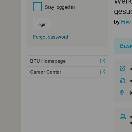
Werk
Stay logged in
gesuc
by
Five
login
Forgot password
Basi
BTU Homepage
a
Career Center
o
j
n
a