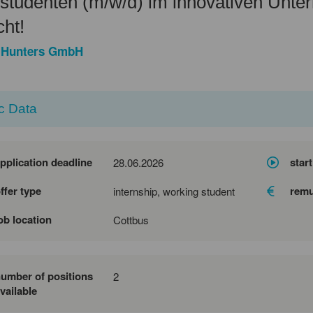
studenten (m/w/d) im innovativen Unt
ht!
 Hunters GmbH
c Data
pplication deadline
start
28.06.2026
ffer type
remu
internship, working student
ob location
Cottbus
umber of positions
2
vailable