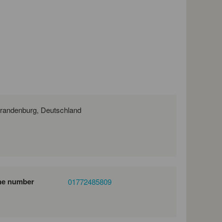
Friedrich-Ebert-Straße 36, 03044 Cottbus, Brandenburg, Deutschland
ne number
01772485809