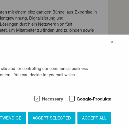
men mit einem einzigartigen Bündel aus Expertise in
ntgewinnung, Digitalisierung und
e Lösungen durch ein Netzwerk von fünf
et, um Mitarbeiter zu finden und zu binden sowie
itlicher Partner, der durch spezialisierte Teams
×
management und Technologie nachhaltigen Erfolg für
 site and for controlling our commercial business
content. You can decide for yourself which
Necessary
Google-Produkte
OTWENDIGE
ACCEPT SELECTED
ACCEPT ALL