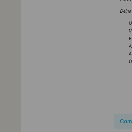
Deine
U
M
E
A
A
Ü
Com