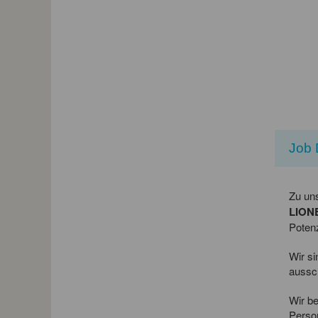
Job 
Zu u
LION
Potenz
Wir si
aussch
Wir be
Person