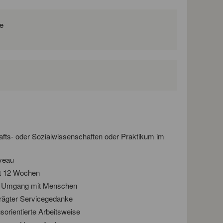
e
fts- oder Sozialwissenschaften oder Praktikum im
veau
gt 12 Wochen
en Umgang mit Menschen
rägter Servicegedanke
gsorientierte Arbeitsweise