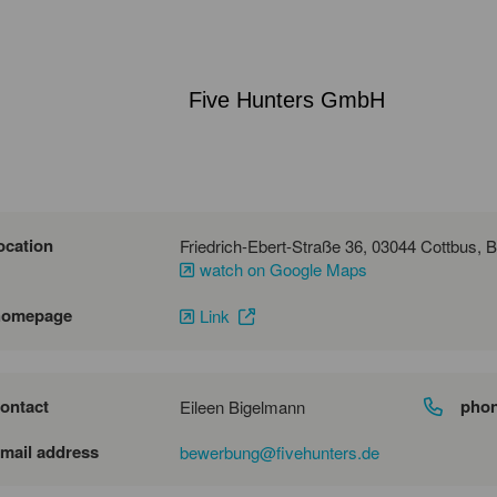
Five Hunters GmbH
ocation
watch on Google Maps
homepage
Link
ontact
pho
Eileen Bigelmann
mail address
bewerbung@fivehunters.de