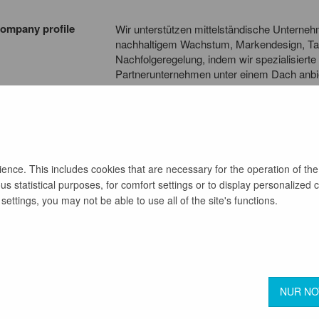
ompany profile
Wir unterstützen mittelständische Unterneh
nachhaltigem Wachstum, Markendesign, Tale
Nachfolgeregelung, indem wir spezialisiert
Partnerunternehmen unter einem Dach anbiet
Wachstum zu sichern. Wir agieren als ganzhe
und eine Kombination aus Strategie, Talent
ihre Kunden schafft.
nce. This includes cookies that are necessary for the operation of the
s statistical purposes, for comfort settings or to display personalized 
back
ettings, you may not be able to use all of the site's functions.
Terms & Conditions
Privacy Protection
NUR N