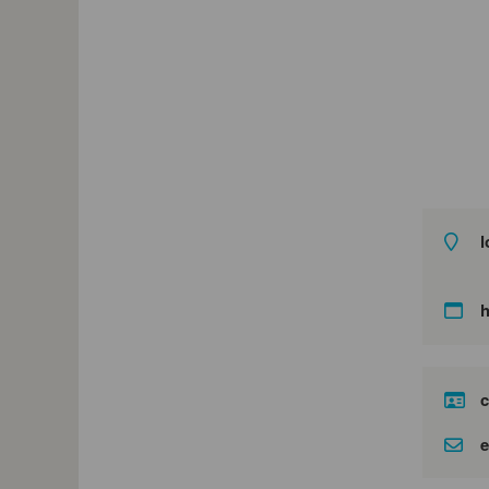
l
c
e