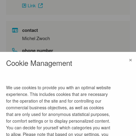
Link
contact
Michel Zwoch
phone number
×
0355 2887 3838
Cookie Management
email address
tom.schroeter@leag.de
We use cookies to provide you with an optimal website
experience. This includes cookies that are necessary
for the operation of the site and for controlling our
company profile
commercial business objectives, as well as cookies
that are only used for anonymous statistical purposes,
LEAG – Hier ist die Energie zu Hause!
for comfort settings or to display personalized content.
You can decide for yourself which categories you want
Strom für Millionen Haushalte, die Industrie und das
to allow. Please note that based on your settings, you