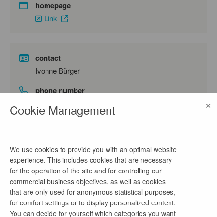
homepage
Link
contact
Ivonne Bürger
phone number
×
030-81704003
Cookie Management
email address
mitarbeiter@kontext-entertainment.de
We use cookies to provide you with an optimal website
experience. This includes cookies that are necessary
for the operation of the site and for controlling our
company profile
commercial business objectives, as well as cookies
that are only used for anonymous statistical purposes,
Die Agentur Kontext Entertainment UG bietet Jobs
for comfort settings or to display personalized content.
für kommunikationsstarke und zuverlässige
You can decide for yourself which categories you want