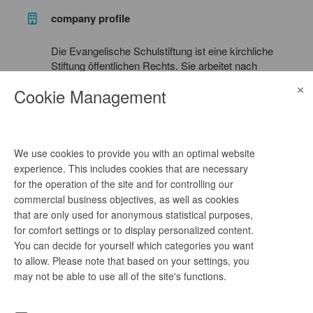
company profile
Die Evangelische Schulstiftung ist eine kirchliche
Stiftung öffentlichen Rechts. Sie arbeitet nach
gemeinnützigen Grundsätzen. Ihre Schulen sind
×
Cookie Management
staatlich anerkannte und genehmigte
Ersatzschulen in freier Trägerschaft. Die
Evangelische Schulstiftung in der EKBO ist
Ausdruck des Willens der Landeskirche, ihren
We use cookies to provide you with an optimal website
Bildungsauftrag an der heranwachsenden
Generation wahrzunehmen.
experience. This includes cookies that are necessary
for the operation of the site and for controlling our
commercial business objectives, as well as cookies
that are only used for anonymous statistical purposes,
for comfort settings or to display personalized content.
more job offers of this company
You can decide for yourself which categories you want
to allow. Please note that based on your settings, you
may not be able to use all of the site's functions.
Lehrkraft für Mathematik (Sek I+II) -
Evangelische Schule Köpenick