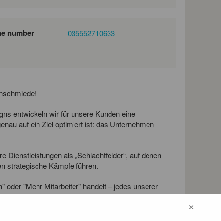
ne number
035552710633
enschmiede!
igns entwickeln wir für unsere Kunden eine
nau auf ein Ziel optimiert ist: das Unternehmen
re Dienstleistungen als „Schlachtfelder“, auf denen
en strategische Kämpfe führen.
oder "Mehr Mitarbeiter" handelt – jedes unserer
Fortschritt und Wachstum. Mit vereinten Kräften und
×
! Willst du mit uns siegen? Dann zeig uns, was du
unserer Mitte!