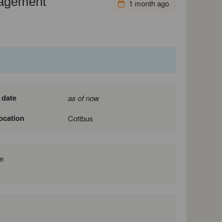
nagement
1 month ago
 date
as of now
location
Cottbus
e