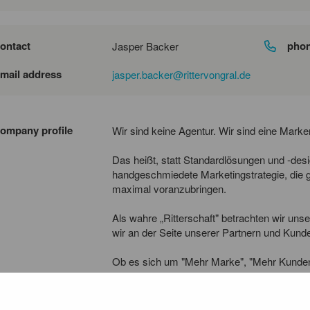
ontact
pho
Jasper Backer
mail address
jasper.backer@rittervongral.de
ompany profile
Wir sind keine Agentur. Wir sind eine Mark
Das heißt, statt Standardlösungen und -des
handgeschmiedete Marketingstrategie, die ge
maximal voranzubringen.
Als wahre „Ritterschaft" betrachten wir unse
wir an der Seite unserer Partnern und Kund
Ob es sich um "Mehr Marke", "Mehr Kunden" 
Schlachtfelder ist ein Ort des Kampfes für 
geballter Expertise erreichen wir jedes Ziel
kannst und erobere dir jetzt deinen Platz in 