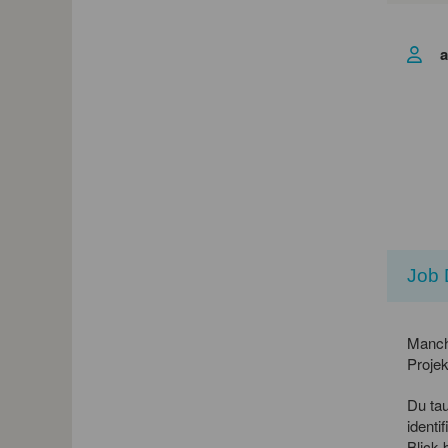
a
Job 
Manch
Projek
Du tau
identi
Blick 