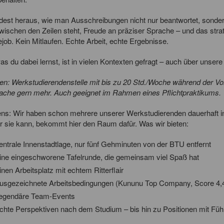
dest heraus, wie man Ausschreibungen nicht nur beantwortet, sondern
wischen den Zeilen steht, Freude an präziser Sprache – und das str
job. Kein Mitlaufen. Echte Arbeit, echte Ergebnisse.
s du dabei lernst, ist in vielen Kontexten gefragt – auch über unse
: Werkstudierendenstelle mit bis zu 20 Std./Woche während der Vorl
ache gern mehr. Auch geeignet im Rahmen eines Pflichtpraktikums.
ens: Wir haben schon mehrere unserer Werkstudierenden dauerhaft i
r sie kann, bekommt hier den Raum dafür. Was wir bieten:
entrale Innenstadtlage, nur fünf Gehminuten von der BTU entfernt
ine eingeschworene Tafelrunde, die gemeinsam viel Spaß hat
inen Arbeitsplatz mit echtem Ritterflair
usgezeichnete Arbeitsbedingungen (Kununu Top Company, Score 4,
egendäre Team-Events
chte Perspektiven nach dem Studium – bis hin zu Positionen mit F