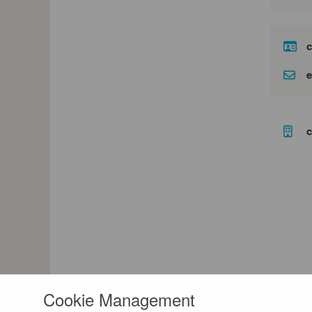
c
e
c
Cookie Management