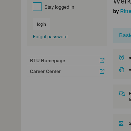
Werk
Stay logged in
by
Ritt
login
Basi
Forgot password
a
BTU Homepage
o
Career Center
l