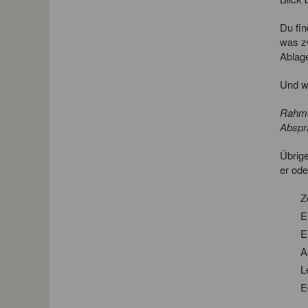
Du fin
was z
Ablage
Und wa
Rahmen
Abspr
Übrig
er ode
Z
E
E
A
L
E