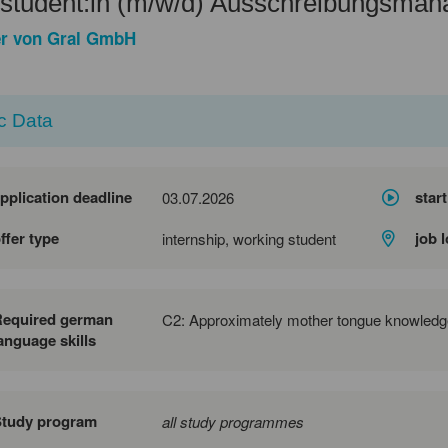
student:in (m/w/d) Ausschreibungsma
er von Gral GmbH
c Data
pplication deadline
start
03.07.2026
ffer type
job 
internship, working student
Required german
C2: Approximately mother tongue knowledg
anguage skills
Study program
all study programmes