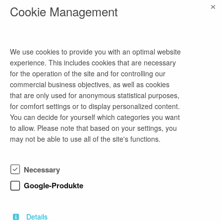
×
email address
Cookie Management
jobs@ipg-postdam.de
We use cookies to provide you with an optimal website
company profile
experience. This includes cookies that are necessary
for the operation of the site and for controlling our
Die IPG Infrastruktur- und
commercial business objectives, as well as cookies
Projektentwicklungsgesellschaft mbH (IPG mbH)
that are only used for anonymous statistical purposes,
ist ein Unternehmen in Potsdam mit
for comfort settings or to display personalized content.
Tätigkeitsschwerpunkten in der Planung und
You can decide for yourself which categories you want
Realisierung gewerblich genutzter Flächen- und
to allow. Please note that based on your settings, you
Infrastrukturentwicklungsprojekte sowie in der
may not be able to use all of the site's functions.
Baurechtschaffung. Wir entwickeln und steuern
Infrastruktur- und Verkehrsprojekte für öffentliche
und private Auftraggeber und beraten Kunden aus
Necessary
Wirtschaft und öffentlicher Hand bei der Planung
und Durchführung bauplanerischer Maßnahmen,
Google-Produkte
der Mobilitäts-, Infrastruktur- und
Organisationsentwicklung. Aktuell besteht unser
Team aus 13 Mitarbeitenden.
Details