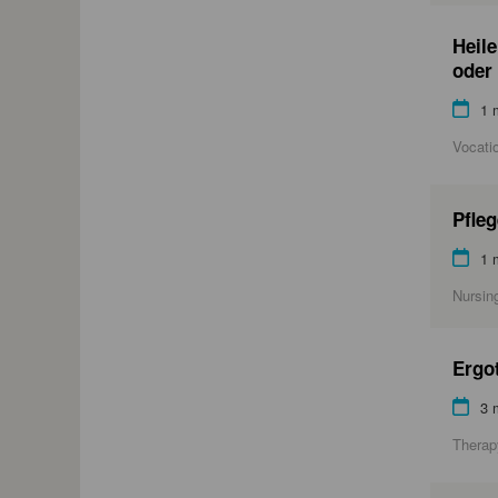
Heile
oder
1 
Vocati
Pfleg
1 
Nursin
Ergot
3 
Therap