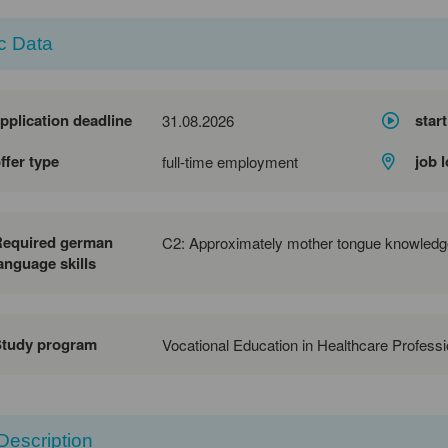
c Data
pplication deadline
start
31.08.2026
ffer type
job 
full-time employment
Required german
C2: Approximately mother tongue knowledg
anguage skills
Study program
Vocational Education in Healthcare Profess
Description