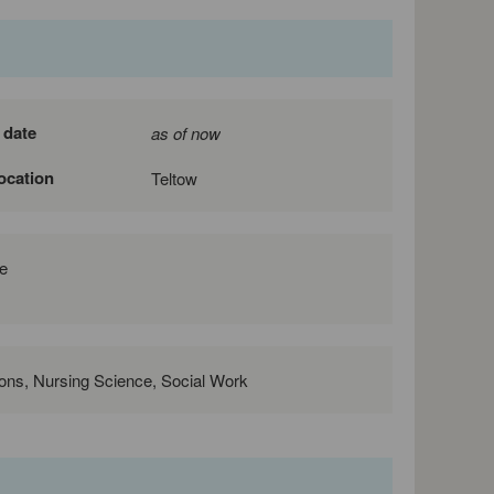
 date
as of now
location
Teltow
e
ions, Nursing Science, Social Work