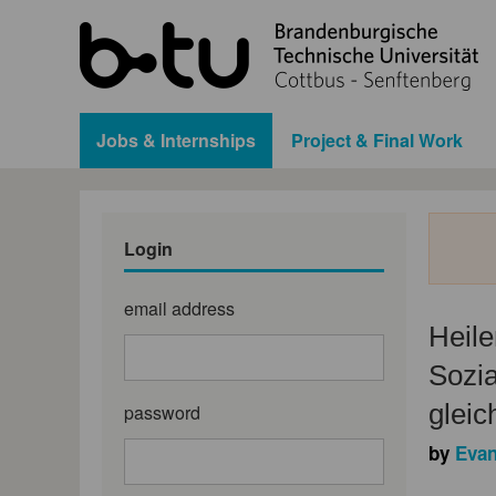
Jobs & Internships
Project & Final Work
Login
email address
Heile
Sozia
gleic
password
by
Evan