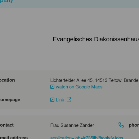
Evangelisches Diakonissenhaus
ocation
watch on Google Maps
homepage
Link
ontact
pho
Frau Susanne Zander
mail address
application+job+jr735jlh@onlyfy.jobs