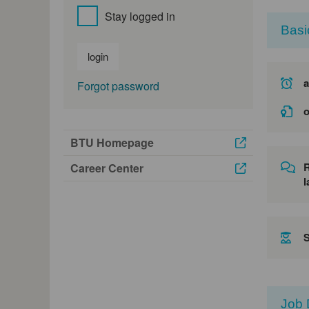
Stay logged in
Basi
login
a
Forgot password
o
BTU Homepage
Career Center
l
Job 