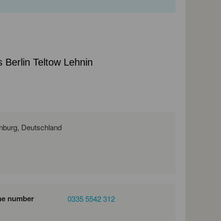
 Berlin Teltow Lehnin
Lichterfelder Allee 45, 14513 Teltow, Brandenburg, Deutschland
ne number
0335 5542 312