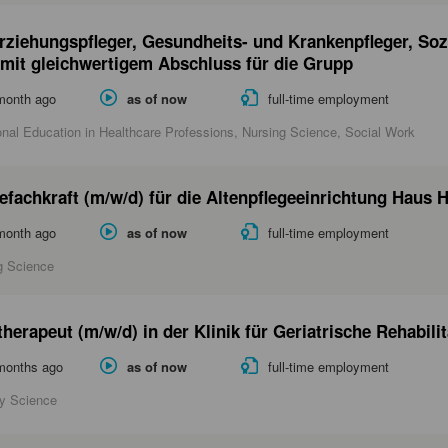
rziehungspfleger, Gesundheits- und Krankenpfleger, Sozia
 mit gleichwertigem Abschluss für die Grupp
month ago
as of now
full-time employment
onal Education in Healthcare Professions, Nursing Science, Social Work
efachkraft (m/w/d) für die Altenpflegeeinrichtung Haus 
month ago
as of now
full-time employment
g Science
herapeut (m/w/d) in der Klinik für Geriatrische Rehabilit
months ago
as of now
full-time employment
y Science