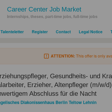
Career Center Job Market
Internships, theses, part-time jobs, full-time jobs
Talenteletter
Register
Contact
Legal Notice
ATTENTION:
This offer is only av
rziehungspfleger, Gesundheits- und Kra
larbeiter, Erzieher, Altenpfleger (m/w/d)
hwertigem Abschluss für die Nacht
gelisches Diakonissenhaus Berlin Teltow Lehnin