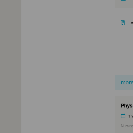
c
more
Physi
1 
Nursin