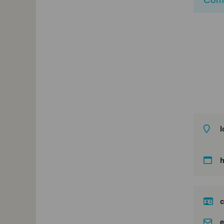
l
c
e