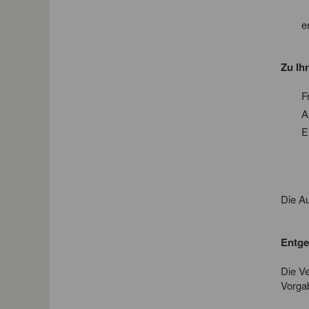
e
Zu Ih
F
A
E
Die A
Entge
Die Ve
Vorga