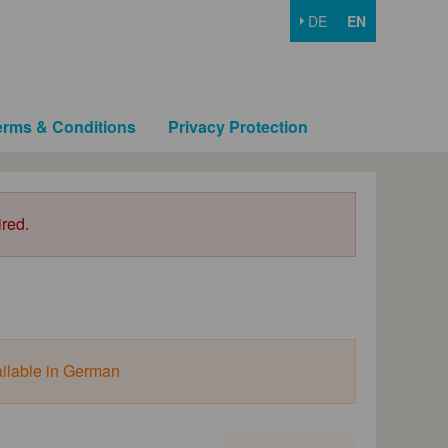
DE
EN
erms & Conditions
Privacy Protection
ired.
ailable in German