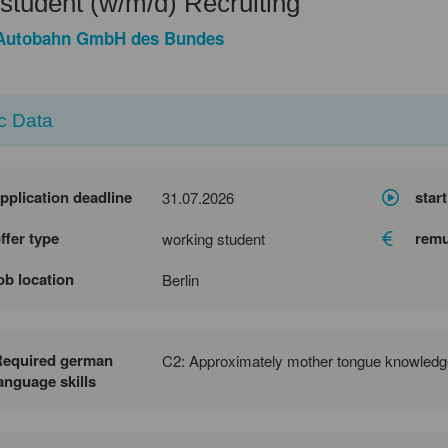
tudent (w/m/d) Recruiting
 Autobahn GmbH des Bundes
c Data
pplication deadline
start
31.07.2026
ffer type
remu
working student
ob location
Berlin
Required german
C2: Approximately mother tongue knowledg
anguage skills