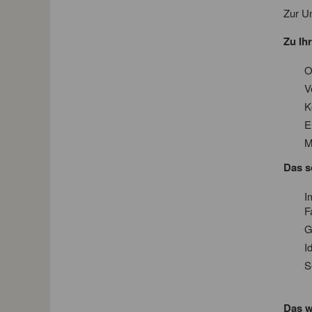
Zur U
Zu Ih
O
V
K
E
M
Das s
I
F
G
I
S
Das w