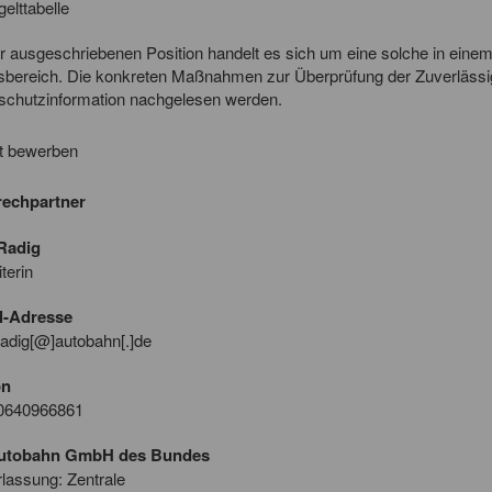
gelttabelle
r ausgeschriebenen Position handelt es sich um eine solche in einem
sbereich. Die konkreten Maßnahmen zur Überprüfung der Zuverlässig
schutzinformation nachgelesen werden.
t bewerben
echpartner
Radig
terin
l-Adresse
radig[@]autobahn[.]de
on
0640966861
Autobahn GmbH des Bundes
lassung: Zentrale