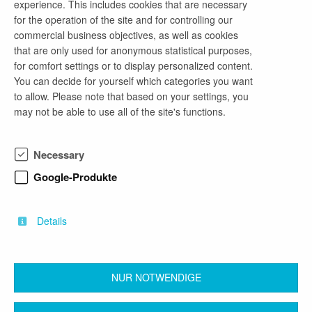
experience. This includes cookies that are necessary
for the operation of the site and for controlling our
commercial business objectives, as well as cookies
that are only used for anonymous statistical purposes,
company profile
for comfort settings or to display personalized content.
You can decide for yourself which categories you want
Mehr als 300 Experten sind beratend, planend,
to allow. Please note that based on your settings, you
prüfend, erhaltend und begutachtend auf allen
may not be able to use all of the site's functions.
Gebieten des Bauwesens tätig. Vorrangig bei
hochkomplexen Bauprojekten. Als anerkannte
Spezialisten und zertifizierte Ingenieure mit einem
Necessary
gesamtheitlichen Blick: auf das Bauwerk, das
Umfeld und die Umwelt. Egal, ob bei
Google-Produkte
Neuplanungen, beim Bauen im Bestand, der
Bauwerkserhaltung oder einem nachhaltigen
Lebensdauermanagement.
Details
NUR NOTWENDIGE
back