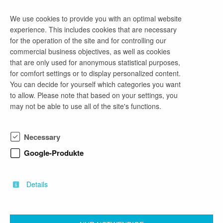
Energy Technology and Economics, Mechanical Engineering,
We use cookies to provide you with an optimal website
Chemistry: Materials, Engineering and Sustainability,
experience. This includes cookies that are necessary
Environmental and Resource Management, Environmental
for the operation of the site and for controlling our
Engineering
commercial business objectives, as well as cookies
that are only used for anonymous statistical purposes,
for comfort settings or to display personalized content.
Fraunhofer UMISCHT Su-Ro: Abschlussarbeit
You can decide for yourself which categories you want
(B): Entwurf und Konstruktion eines
to allow. Please note that based on your settings, you
Laborschneckenförderers
may not be able to use all of the site's functions.
1 month ago
as of now
Necessary
bachelor's thesis
Google-Produkte
Energy Technology and Economics, Mechanical Engineering,
Chemistry: Materials, Engineering and Sustainability,
Environmental and Resource Management, Environmental
Engineering
Details