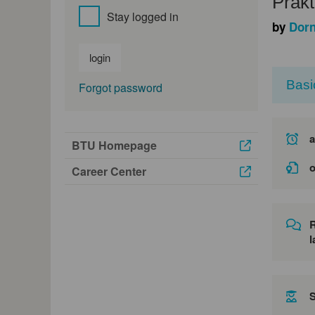
Prakt
Stay logged in
by
Dor
login
Basi
Forgot password
a
BTU Homepage
o
Career Center
l