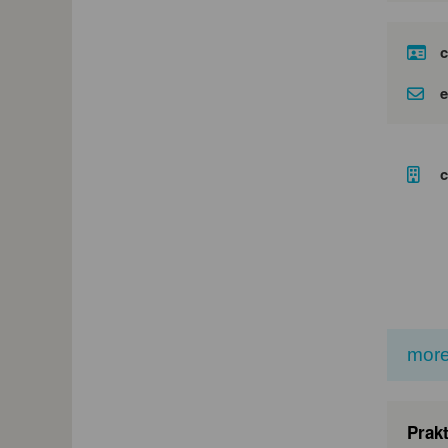
c
e
c
more
Prakt