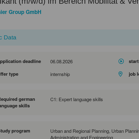
ikant (m/w/d) im Bereich Mobilität & Ve
nier Group GmbH
c Data
pplication deadline
start
06.08.2026
ffer type
job 
internship
Required german
C1: Expert language skills
anguage skills
Study program
Urban and Regional Planning, Urban Plann
Administration and Engineering