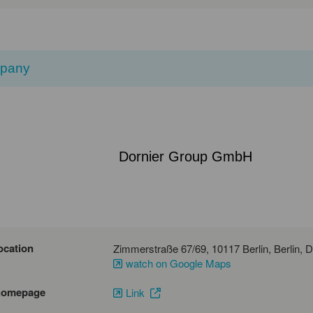
pany
Dornier Group GmbH
ocation
Zimmers
watch on Google Maps
homepage
Link