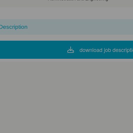
Description
download job descript