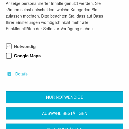
Anzeige personalisierter Inhalte genutzt werden. Sie
können selbst entscheiden, welche Kategorien Sie
Mehr Jobangebote dieses Unternehmens
zulassen möchten. Bitte beachten Sie, dass auf Basis
Ihrer Einstellungen womöglich nicht mehr alle
Funktionalitäten der Seite zur Verfügung stehen.
Praktikant (m/w/d) im Bereich Mobilität &
Verkehr
Notwendig
vor 1 Tag
Google Maps
ab sofort
Praktikum
Stadt- und Regionalplanung, Stadtplanung und Städtebau,
Details
Wirtschaftsingenieurwesen
NUR NOTWENDIGE
zurück
AUSWAHL BESTÄTIGEN