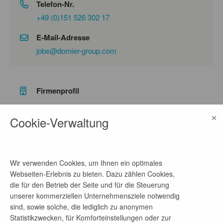
Telefon-Nr.
+49 (0)151 526 302 17
E-Mail-Adresse
jobs@dornier-group.com
Firmenprofil
×
Die Dornier Group steht für innovative Projekte und
Cookie-Verwaltung
spannende Herausforderungen und ist ein
kompetenter und zuverlässiger Partner für
komplexe Beratungsprojekte und anspruchsvolle
Engineering-Dienstleistungen in einem nationalen
Wir verwenden Cookies, um Ihnen ein optimales
und internationalen Umfeld. Dabei bündeln wir
Webseiten-Erlebnis zu bieten. Dazu zählen Cookies,
unsere Expertise in den fünf Business Units Power
die für den Betrieb der Seite und für die Steuerung
and Heat, Renewables, Transmission & Distribution
unserer kommerziellen Unternehmensziele notwendig
sowie Mobility und Hydro.
sind, sowie solche, die lediglich zu anonymen
Statistikzwecken, für Komforteinstellungen oder zur