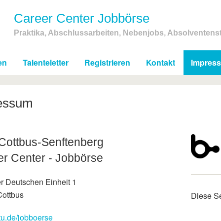
Career Center Jobbörse
Praktika, Abschlussarbeiten, Nebenjobs, Absolventenst
en
Talenteletter
Registrieren
Kontakt
Impres
essum
Cottbus-Senftenberg
r Center - Jobbörse
er Deutschen Einheit 1
ottbus
Diese Se
u.de/jobboerse