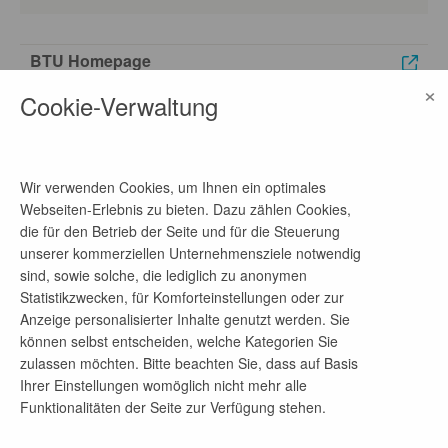
BTU Homepage
×
Career Center
Cookie-Verwaltung
So erreichen Sie uns
Wir verwenden Cookies, um Ihnen ein optimales
Webseiten-Erlebnis zu bieten. Dazu zählen Cookies,
die für den Betrieb der Seite und für die Steuerung
Geraldin Wolf
unserer kommerziellen Unternehmensziele notwendig
Stabsstelle Career Center & Duales Studium
sind, sowie solche, die lediglich zu anonymen
E
jobboerse@b-tu.de
Statistikzwecken, für Komforteinstellungen oder zur
T +49 (0) 355 69 - 4401
Anzeige personalisierter Inhalte genutzt werden. Sie
können selbst entscheiden, welche Kategorien Sie
zulassen möchten. Bitte beachten Sie, dass auf Basis
Ihrer Einstellungen womöglich nicht mehr alle
Funktionalitäten der Seite zur Verfügung stehen.
Hinweis für Jobsuchende