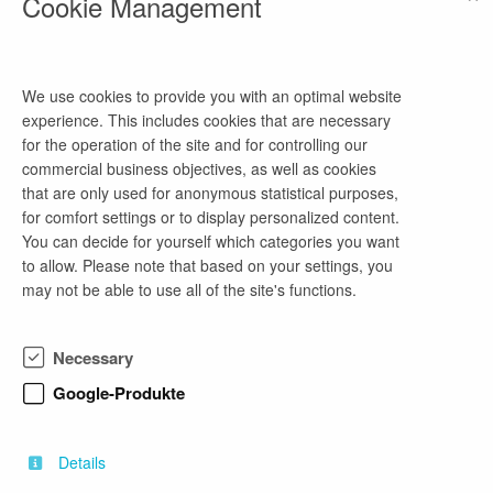
Cookie Management
SIXT auto abo bieten wir einen einzigartig
integrierten Mobilitätsservice. Unsere Mitarbeiter,
unsere technologische Expertise, der Mut zur
Veränderung und unser Wachstumswille haben
We use cookies to provide you with an optimal website
SIXT zu dem gemacht, was es heute ist: eines der
experience. This includes cookies that are necessary
innovativsten, am schnellsten wachsenden und
for the operation of the site and for controlling our
profitabelsten Mobilitätsunternehmen.
commercial business objectives, as well as cookies
Unser Management-Trainee-Programm "1st
that are only used for anonymous statistical purposes,
GEAR!" ist der Einstieg in Deine SIXT-Karriere,
for comfort settings or to display personalized content.
geprägt von Abwechslung, Ehrgeiz und Wachstum.
You can decide for yourself which categories you want
Hier fängt alles an für unsere zukünftigen General
to allow. Please note that based on your settings, you
Manager, Area Directors und sogar
may not be able to use all of the site's functions.
Vorstandsmitglieder. In 12 Monaten lernst Du
verschiedene Bereiche kennen und übernimmst
echte Verantwortung. Am Ende wartet eine
Necessary
garantierte Managementposition auf Dich.
Google-Produkte
Bewirb Dich jetzt und werde Teil von
#TeamOrange!
www.sixt.jobs
Details