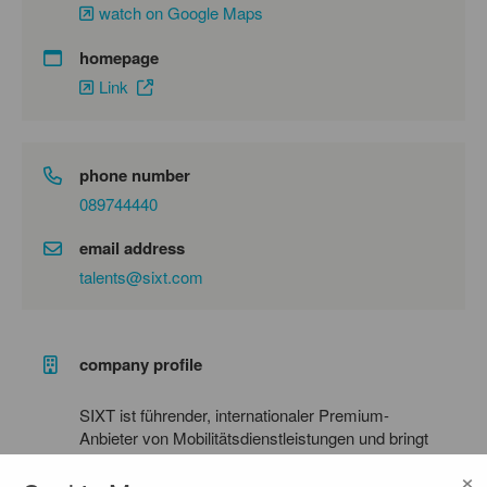
watch on Google Maps
homepage
Link
phone number
089744440
email address
talents@sixt.com
company profile
SIXT ist führender, internationaler Premium-
Anbieter von Mobilitätsdienstleistungen und bringt
Deine Karriere richtig in Fahrt! Mit unseren
×
Produkten SIXT rent, SIXT share, SIXT ride und