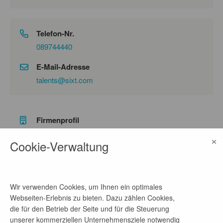
Telefon-Nr.
089744440
E-Mail-Adresse
talents@sixt.com
Firmenprofil
×
Cookie-Verwaltung
SIXT ist führender, internationaler Premium-
Anbieter von Mobilitätsdienstleistungen und bringt
Deine Karriere richtig in Fahrt! Mit unseren
Produkten SIXT rent, SIXT share, SIXT ride und
SIXT auto abo bieten wir einen einzigartig
Wir verwenden Cookies, um Ihnen ein optimales
integrierten Mobilitätsservice. Unsere Mitarbeiter,
Webseiten-Erlebnis zu bieten. Dazu zählen Cookies,
unsere technologische Expertise, der Mut zur
die für den Betrieb der Seite und für die Steuerung
Veränderung und unser Wachstumswille haben
unserer kommerziellen Unternehmensziele notwendig