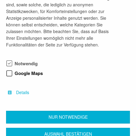
SIXT zu dem gemacht, was es heute ist: eines der
sind, sowie solche, die lediglich zu anonymen
innovativsten, am schnellsten wachsenden und
Statistikzwecken, für Komforteinstellungen oder zur
profitabelsten Mobilitätsunternehmen.
Anzeige personalisierter Inhalte genutzt werden. Sie
Unser Management-Trainee-Programm "1st
können selbst entscheiden, welche Kategorien Sie
GEAR!" ist der Einstieg in Deine SIXT-Karriere,
zulassen möchten. Bitte beachten Sie, dass auf Basis
geprägt von Abwechslung, Ehrgeiz und Wachstum.
Ihrer Einstellungen womöglich nicht mehr alle
Hier fängt alles an für unsere zukünftigen General
Funktionalitäten der Seite zur Verfügung stehen.
Manager, Area Directors und sogar
Vorstandsmitglieder. In 12 Monaten lernst Du
verschiedene Bereiche kennen und übernimmst
Notwendig
echte Verantwortung. Am Ende wartet eine
garantierte Managementposition auf Dich.
Google Maps
Bewirb Dich jetzt und werde Teil von
#TeamOrange!
Details
www.sixt.jobs
NUR NOTWENDIGE
zurück
AUSWAHL BESTÄTIGEN