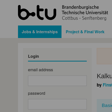
Jobs & Internships
Project & Final Work
Login
email address
Kalku
by
Fins
password
Basi