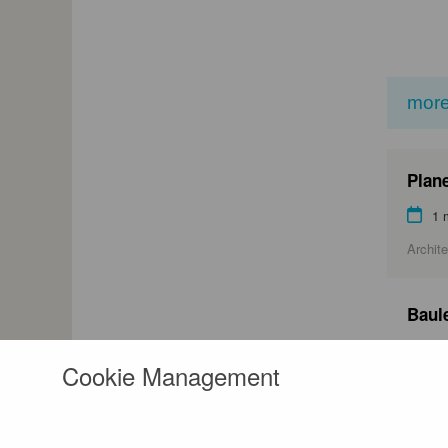
more
Plane
1 
Archite
Baule
1 
Cookie Management
Archite