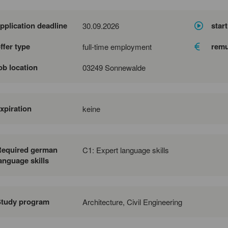
pplication deadline
start
30.09.2026
ffer type
remu
full-time employment
ob location
03249 Sonnewalde
xpiration
keine
Required german
C1: Expert language skills
anguage skills
Study program
Architecture, Civil Engineering