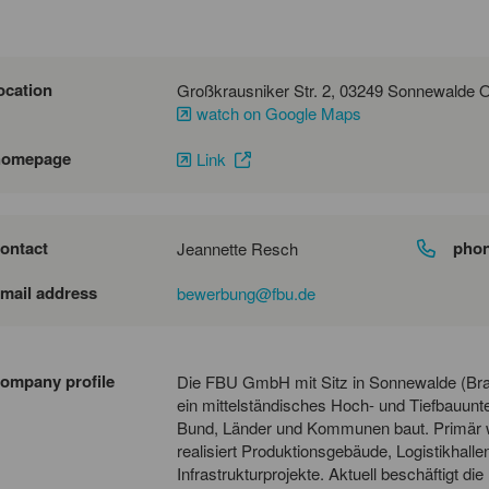
ocation
watch on Google Maps
homepage
Link
ontact
pho
Jeannette Resch
mail address
bewerbung@fbu.de
ompany profile
Die FBU GmbH mit Sitz in Sonnewalde (Bran
ein mittelständisches Hoch- und Tiefbauunt
Bund, Länder und Kommunen baut. Primär w
realisiert Produktionsgebäude, Logistikhall
Infrastrukturprojekte. Aktuell beschäftigt di