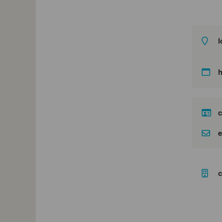
l
c
e
c