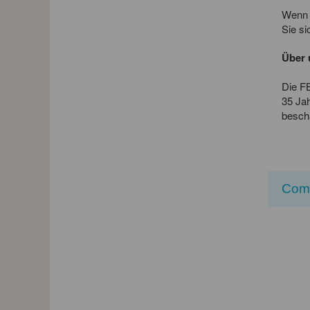
Wenn 
Sie si
Über 
Die F
35 Jah
beschä
Com