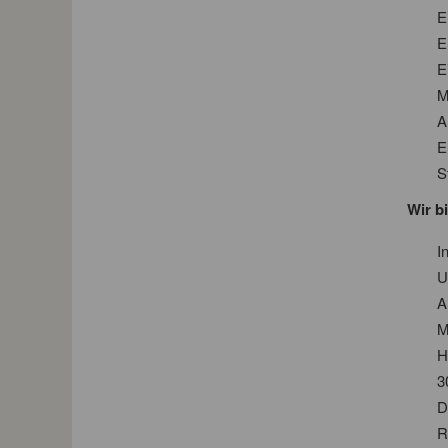
E
E
E
M
A
E
S
Wir b
I
U
A
M
H
3
D
R