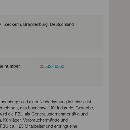
Großkrausniker Str. 2, 03249 Sonnewalde OT Zeckerin, Brandenburg, Deutschland
ne number
035323 6360
denburg) und einer Niederlassung in Leipzig ist
ernehmen, das bundesweit für Industrie, Gewerbe,
ird die FBU als Generalunternehmer tätig und
en, Kühlläger, Verbrauchermärkte und
e FBU ca. 125 Mitarbeiter und erbringt eine