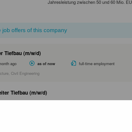
Jahresleistung zwischen 50 und 60 Mio. E
 job offers of this company
r Tiefbau (m/w/d)
month ago
as of now
full-time employment
cture, Civil Engineering
iter Tiefbau (m/w/d)
month ago
as of now
full-time employment
cture, Civil Engineering