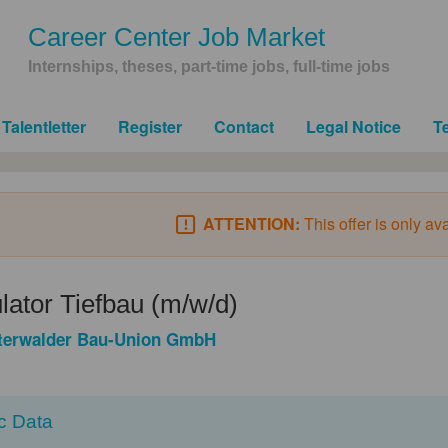
Career Center Job Market
Internships, theses, part-time jobs, full-time jobs
Talentletter
Register
Contact
Legal Notice
T
ATTENTION:
This offer is only av
lator Tiefbau (m/w/d)
terwalder Bau-Union GmbH
c Data