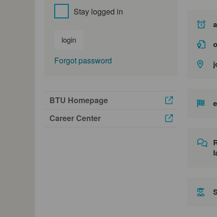
Stay logged in
a
login
o
Forgot password
j
BTU Homepage
e
Career Center
l