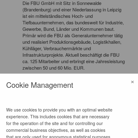
Die FBU GmbH mit Sitz in Sonnewalde
(Brandenburg) und einer Niederlassung in Leipzig
ist ein mittelständisches Hoch- und
Tiefbauunternehmen, das bundesweit für Industrie,
Gewerbe, Bund, Länder und Kommunen baut.
Primär wird die FBU als Generalunternehmer tätig
und realisiert Produktionsgebäude, Logistikhallen,
Kühlläger, Verbrauchermärkte und
Infrastrukturprojekte. Aktuell beschäftigt die FBU
ca. 125 Mitarbeiter und erbringt eine Jahresleistung
zwischen 50 und 60 Mio. EUR.
×
Cookie Management
more job offers of this company
We use cookies to provide you with an optimal website
experience. This includes cookies that are necessary
Planer Tiefbau (m/w/d)
for the operation of the site and for controlling our
commercial business objectives, as well as cookies
1 month ago
that are only used for anonymous statistical purposes,
as of now