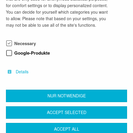
for comfort settings or to display personalized content.
full-time employment
You can decide for yourself which categories you want
Architecture, Civil Engineering
to allow. Please note that based on your settings, you
may not be able to use all of the site's functions.
Kalkulator Tiefbau (m/w/d)
Necessary
1 month ago
Google-Produkte
as of now
full-time employment
Architecture, Civil Engineering
Details
NUR NOTWENDIGE
back
ACCEPT SELECTED
Contact
Legal Notice
Terms & Conditions
ACCEPT ALL