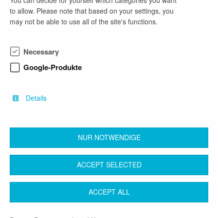
to allow. Please note that based on your settings, you
may not be able to use all of the site's functions.
Ergotherapeut (m/w/d) in der Klinik für
Geriatrische Rehabilitation
Necessary
3 months ago
Google-Produkte
as of now
full-time employment
Therapy Science
Details
NUR NOTWENDIGE
back
ACCEPT SELECTED
Contact
Legal Notice
Terms & Conditions
ACCEPT ALL
Privacy Protection