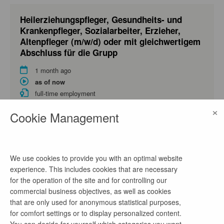
Heilerziehungspfleger, Gesundheits- und
Krankenpfleger, Sozialarbeiter, Erzieher,
Altenpfleger (m/w/d) oder mit gleichwertigem
Abschluss für die Grupp
1 month ago
as of now
full-time employment
×
Vocational Education in Healthcare Professions, Nursing
Cookie Management
Science, Social Work
Pflegefachkraft (m/w/d) für die
We use cookies to provide you with an optimal website
Altenpflegeeinrichtung Haus Horeb
experience. This includes cookies that are necessary
for the operation of the site and for controlling our
1 month ago
commercial business objectives, as well as cookies
as of now
that are only used for anonymous statistical purposes,
full-time employment
for comfort settings or to display personalized content.
Nursing Science
You can decide for yourself which categories you want