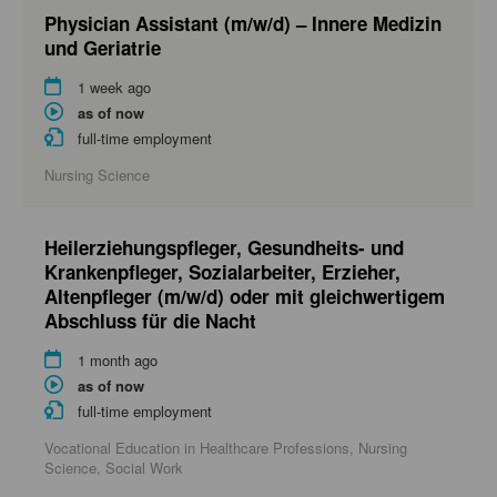
Physician Assistant (m/w/d) – Innere Medizin
und Geriatrie
1 week ago
as of now
full-time employment
Nursing Science
Heilerziehungspfleger, Gesundheits- und
Krankenpfleger, Sozialarbeiter, Erzieher,
Altenpfleger (m/w/d) oder mit gleichwertigem
Abschluss für die Nacht
1 month ago
as of now
full-time employment
Vocational Education in Healthcare Professions, Nursing
Science, Social Work