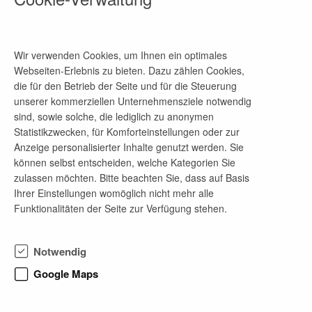
E-Mail-Adresse
bewerbung@odeg.de
Wir verwenden Cookies, um Ihnen ein optimales
Webseiten-Erlebnis zu bieten. Dazu zählen Cookies,
die für den Betrieb der Seite und für die Steuerung
Firmenprofil
unserer kommerziellen Unternehmensziele notwendig
sind, sowie solche, die lediglich zu anonymen
Die ODEG – Ostdeutsche Eisenbahn GmbH ist ein
Statistikzwecken, für Komforteinstellungen oder zur
modernes Eisenbahnverkehrsunternehmen mit
Anzeige personalisierter Inhalte genutzt werden. Sie
Nahverkehrsleistungen im Auftrag der fünf
können selbst entscheiden, welche Kategorien Sie
Bundesländer Mecklenburg-Vorpommern,
zulassen möchten. Bitte beachten Sie, dass auf Basis
Brandenburg, Berlin, Sachsen-Anhalt und Sachsen.
Ihrer Einstellungen womöglich nicht mehr alle
Mit derzeit 93 gelb-grünen Zügen befördert die
Funktionalitäten der Seite zur Verfügung stehen.
ODEG 33 Millionen Fahrgäste jährlich sicher und
qualitätsbewusst auf 19 Linien mit einer
Streckenlänge von rund 1.671 Kilometern und ist
Notwendig
damit die größte private Eisenbahn im Osten
Deutschlands. Gemeinsam mit ihrer 100-
Google Maps
prozentigen Tochtergesellschaft der ODIG –
Ostdeutsche Instandhaltungsgesellschaft mbH