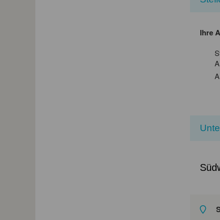
Ihre 
S
A
A
Unt
Süd
S