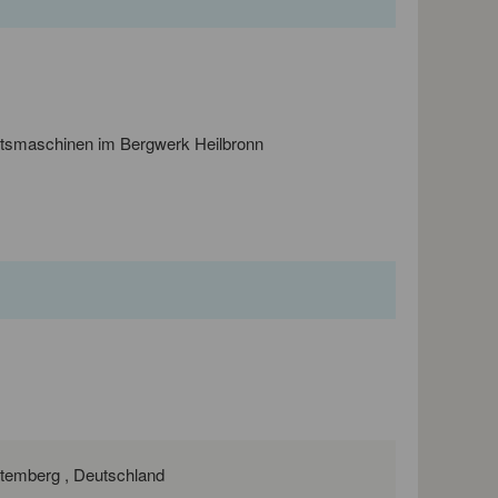
itsmaschinen im Bergwerk Heilbronn
Salzgrund 67, 74076 Heilbronn, Baden-Württemberg , Deutschland