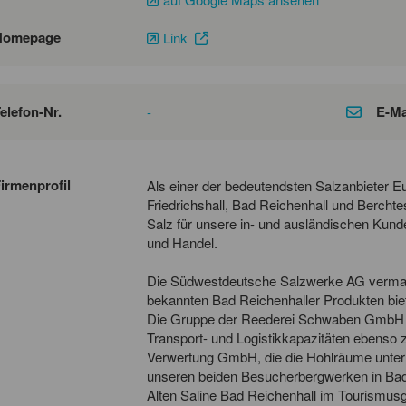
Homepage
Link
elefon-Nr.
E-Ma
-
irmenprofil
Als einer der bedeutendsten Salzanbieter E
Friedrichshall, Bad Reichenhall und Bercht
Salz für unsere in- und ausländischen Kunden
und Handel.
Die Südwestdeutsche Salzwerke AG vermar
bekannten Bad Reichenhaller Produkten biet
Die Gruppe der Reederei Schwaben GmbH zähl
Transport- und Logistikkapazitäten ebens
Verwertung GmbH, die die Hohlräume unter 
unseren beiden Besucherbergwerken in Bad 
Alten Saline Bad Reichenhall im Tourismusg