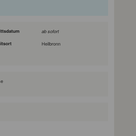
ittsdatum
ab sofort
itsort
Heilbronn
se