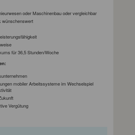
enieur­wesen oder Maschinenbau oder vergleichbar
ik wünschenswert
iste­rungsfähigkeit
sweise
ikums für 36,5 Stunden/Woche
en:
ns­unternehmen
ungen mobiler Arbeitssysteme im Wechselspiel
ivität
Zukunft
ktive Vergütung