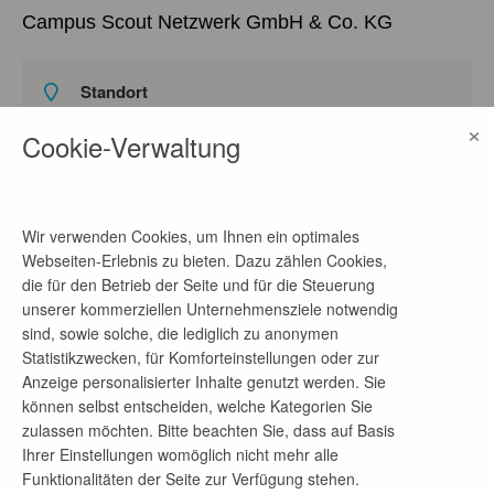
Campus Scout Netzwerk GmbH & Co. KG
Standort
Birkenallee 18, 15738 Zeuthen, Deutschland,
×
Cookie-Verwaltung
Deutschland
auf Google Maps ansehen
Homepage
Wir verwenden Cookies, um Ihnen ein optimales
Link
Webseiten-Erlebnis zu bieten. Dazu zählen Cookies,
die für den Betrieb der Seite und für die Steuerung
unserer kommerziellen Unternehmensziele notwendig
Ansprechpartner
sind, sowie solche, die lediglich zu anonymen
Statistikzwecken, für Komforteinstellungen oder zur
Campus Scout Netzwerk
Anzeige personalisierter Inhalte genutzt werden. Sie
Telefon-Nr.
können selbst entscheiden, welche Kategorien Sie
zulassen möchten. Bitte beachten Sie, dass auf Basis
+491795344815
Ihrer Einstellungen womöglich nicht mehr alle
E-Mail-Adresse
Funktionalitäten der Seite zur Verfügung stehen.