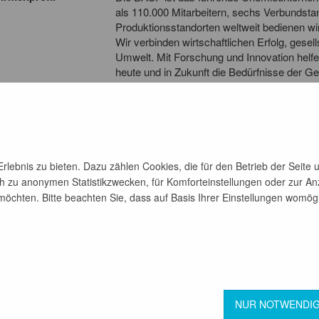
als 110.000 Mitarbeitern, sechs Verbundsta
Produktionsstandorten weltweit bedienen wir
Wir verbinden wirtschaftlichen Erfolg, gese
Umwelt. Mit Forschung und Innovation helf
heute und in Zukunft die Bedürfnisse der Ge
Systemlösungen tragen dazu bei, Ressour
Nahrungsmittel zu sichern sowie die Lebens
haben wir in unserem Unternehmenszweck 
sustainable future.
lebnis zu bieten. Dazu zählen Cookies, die für den Betrieb der Seite 
h zu anonymen Statistikzwecken, für Komforteinstellungen oder zur Anz
chten. Bitte beachten Sie, dass auf Basis Ihrer Einstellungen womöglic
zurück
GB
Datenschutz
NUR NOTWENDI