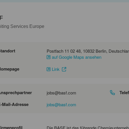
F
iting Services Europe
tandort
auf Google Maps ansehen
Homepage
Link
nsprechpartner
Tele
jobs@basf.com
-Mail-Adresse
jobs@basf.com
irmenprofil
Die BASF ist das führende Chemieunterne