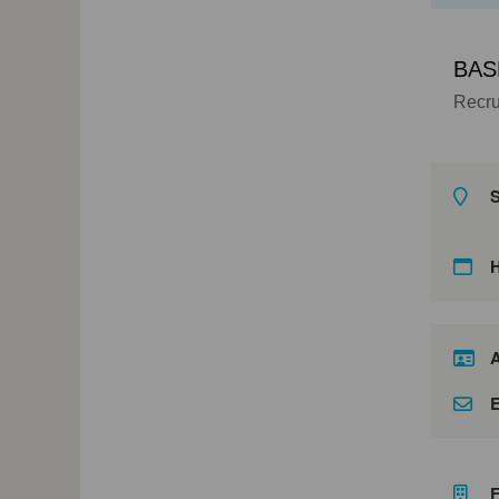
BAS
Recru
S
A
E
F