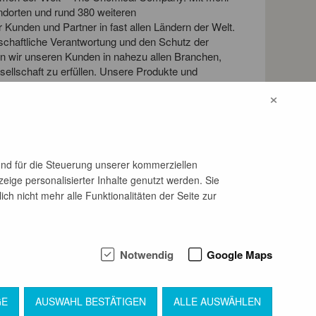
ndorten und rund 380 weiteren
 Kunden und Partner in fast allen Ländern der Welt.
llschaftliche Verantwortung und den Schutz der
en wir unseren Kunden in nahezu allen Branchen,
sellschaft zu erfüllen. Unsere Produkte und
cen zu schonen, gesunde Ernährung und
×
qualität zu verbessern. Den Beitrag der BASF
zusammengefasst: We create chemistry for a
und für die Steuerung unserer kommerziellen
eige personalisierter Inhalte genutzt werden. Sie
h nicht mehr alle Funktionalitäten der Seite zur
Notwendig
Google Maps
GE
AUSWAHL BESTÄTIGEN
ALLE AUSWÄHLEN