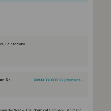
Postfach 11 02 48, 10832 Berlin, Deutschland, Deutschland
fon-Nr.
00800 33 0000 33 (kostenlos)
hmen der Welt – The Chemical Company. Mit mehr