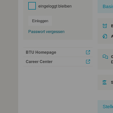
eingeloggt bleiben
Basi
Einloggen
Passwort vergessen
A
BTU Homepage
G
Career Center
D
Stel