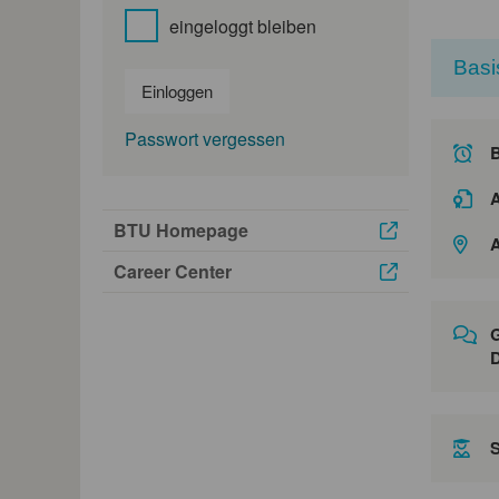
eingeloggt bleiben
Basi
Einloggen
Passwort vergessen
A
BTU Homepage
A
Career Center
G
D