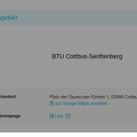
gebiet
BTU Cottbus-Senftenberg
tandort
auf Google Maps ansehen
Homepage
Link