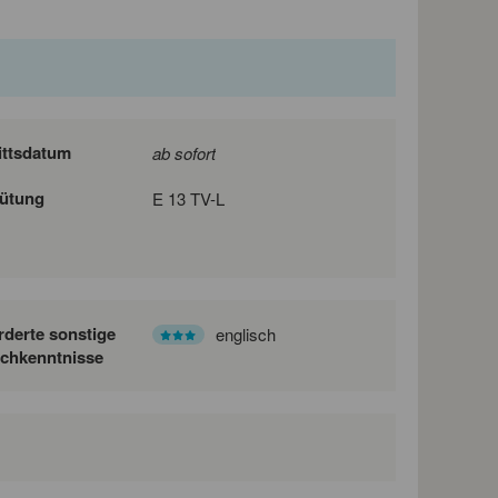
ittsdatum
ab sofort
ütung
E 13 TV-L
rderte sonstige
englisch
chkenntnisse