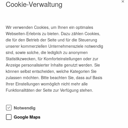
×
04055487-417
Cookie-Verwaltung
E-Mail-Adresse
karriere@innobis.de
Wir verwenden Cookies, um Ihnen ein optimales
Webseiten-Erlebnis zu bieten. Dazu zählen Cookies,
die für den Betrieb der Seite und für die Steuerung
Firmenprofil
unserer kommerziellen Unternehmensziele notwendig
sind, sowie solche, die lediglich zu anonymen
Wir sind Tech-Experte, Digitalisierer und
Statistikzwecken, für Komforteinstellungen oder zur
Teamplayer. Du auch?
Anzeige personalisierter Inhalte genutzt werden. Sie
Seit 35 Jahren machen wir die IT unserer Kunden
können selbst entscheiden, welche Kategorien Sie
fit für die digitale Zukunft. Beratung,
zulassen möchten. Bitte beachten Sie, dass auf Basis
Softwareentwicklung, Software Testing,
Ihrer Einstellungen womöglich nicht mehr alle
Formularmanagement und Application
Funktionalitäten der Seite zur Verfügung stehen.
Management sind unsere Kernkompetenzen. Für
unsere Kunden im Bereich Banken und Public
Sector entwickeln wir mit neuesten Technologien
Notwendig
und Tools individuelle und innovative Lösungen.
Immer im Team, immer wertschätzend und immer
Google Maps
auf Augenhöhe. Du bist offen für Feedback, neue