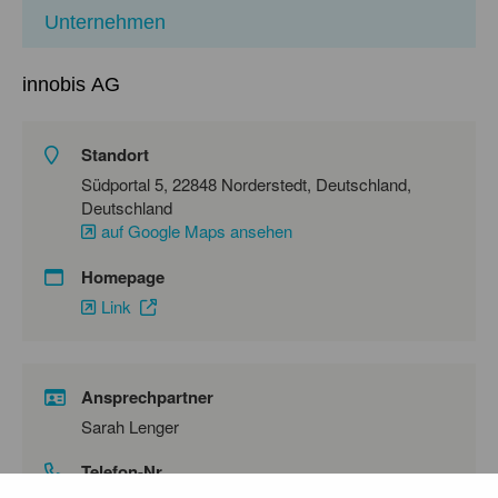
Unternehmen
innobis AG
Standort
Südportal 5, 22848 Norderstedt, Deutschland,
Deutschland
auf Google Maps ansehen
Homepage
Link
Ansprechpartner
Sarah Lenger
Telefon-Nr.