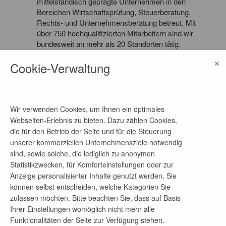
mittelständisch geprägte Unternehmen in den
Bereichen Wirtschaftsprüfung, Steuerberatung,
Rechts- und Unternehmensberatung betreut. Mit
über 750 hoch­qualifi­zierten Mitarbeitern sind wir
bundesweit an mehr als 20 Standor­ten tätig.
×
Cookie-Verwaltung
Wir betreuen mittelständisch geprägte
Unternehmen unterschiedlichster Branchen,
Größen und Rechtsformen. Hinter dem, was wir
tun, steht jedoch immer das gleiche Ziel: Unsere
Mandanten kompetent dabei zu unterstützen, die
Wir verwenden Cookies, um Ihnen ein optimales
gestiegenen Anforderungen an das interne und
Webseiten-Erlebnis zu bieten. Dazu zählen Cookies,
externe Rechnungs- und Berichtswesen zu
die für den Betrieb der Seite und für die Steuerung
erfüllen. Stets die Komplexität des Handels-,
unserer kommerziellen Unternehmensziele notwendig
Steuer- und Gesellschaftsrechts im Blick, geht
sind, sowie solche, die lediglich zu anonymen
unser Dienstleistungsportfolio jedoch weit über die
Statistikzwecken, für Komforteinstellungen oder zur
gesetzlichen Pflichten hinaus. Mit Kompetenz und
Anzeige personalisierter Inhalte genutzt werden. Sie
Qualität wie auch mit Flexibilität und
können selbst entscheiden, welche Kategorien Sie
Kosteneffizienz erfüllen wir die Anforderungen
zulassen möchten. Bitte beachten Sie, dass auf Basis
mittelständisch geprägter Unternehmen.
Ihrer Einstellungen womöglich nicht mehr alle
Funktionalitäten der Seite zur Verfügung stehen.
Bei DORNBACH übernehmen wir Verantwortung