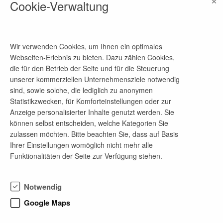
Cookie-Verwaltung
Link
Wir verwenden Cookies, um Ihnen ein optimales
Ansprechpartner
Webseiten-Erlebnis zu bieten. Dazu zählen Cookies,
Andrea Barthel
die für den Betrieb der Seite und für die Steuerung
unserer kommerziellen Unternehmensziele notwendig
Telefon-Nr.
sind, sowie solche, die lediglich zu anonymen
03581421012
Statistikzwecken, für Komforteinstellungen oder zur
Anzeige personalisierter Inhalte genutzt werden. Sie
E-Mail-Adresse
können selbst entscheiden, welche Kategorien Sie
a.barthel@aip-goerlitz.de
zulassen möchten. Bitte beachten Sie, dass auf Basis
Ihrer Einstellungen womöglich nicht mehr alle
Funktionalitäten der Seite zur Verfügung stehen.
Firmenprofil
Notwendig
Mit unserem Team begleiten wir unsere Bauherren
von der ersten Idee bis zur Fertigstellung eines
Google Maps
Objektes. Ob Wohnhaus, Kindergarten,
(Hoch-)Schule, Betriebsrestaurant oder Werkhalle -