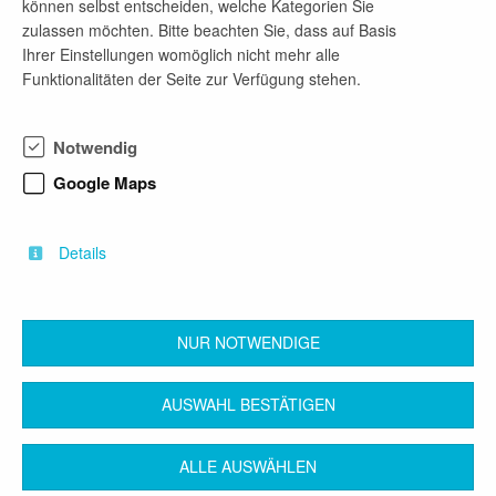
können selbst entscheiden, welche Kategorien Sie
E-Mail-Adresse
zulassen möchten. Bitte beachten Sie, dass auf Basis
karriere@bafa.bund.de
Ihrer Einstellungen womöglich nicht mehr alle
Funktionalitäten der Seite zur Verfügung stehen.
Firmenprofil
Notwendig
Das Bundesamt für Wirtschaft und Ausfuhrkontrolle
Google Maps
(BAFA) nimmt wichtige administrative Aufgaben
des Bundes in den Bereichen Außenwirtschaft,
Wirtschafts- und Mittelstandsförderung, Energie
Details
und Wirtschaftsprüferaufsicht wahr
NUR NOTWENDIGE
zurück
AUSWAHL BESTÄTIGEN
ALLE AUSWÄHLEN
Kontakt
Impressum
AGB
Datenschutz