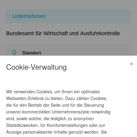
Unternehmen
Bundesamt für Wirtschaft und Ausfuhrkontrolle
Standort
×
Frankfurter Str. 29 – 35, 65760 Eschborn,
Cookie-Verwaltung
Deutschland
auf Google Maps ansehen
Homepage
Wir verwenden Cookies, um Ihnen ein optimales
Link
Webseiten-Erlebnis zu bieten. Dazu zählen Cookies,
die für den Betrieb der Seite und für die Steuerung
unserer kommerziellen Unternehmensziele notwendig
sind, sowie solche, die lediglich zu anonymen
Telefon-Nr.
Statistikzwecken, für Komforteinstellungen oder zur
06196-9082206
Anzeige personalisierter Inhalte genutzt werden. Sie