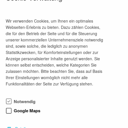
Unsere Projekte sind so vielfältig wie unsere
Kunden - und diese sind oft Weltmarktführer in
ihrem jeweiligen Fachgebiet.
Als partnerschaftliches und dienstleistungsstarkes
Wir verwenden Cookies, um Ihnen ein optimales
Kollektiv bieten wir eine echte Zukunftsperspektive
Webseiten-Erlebnis zu bieten. Dazu zählen Cookies,
in einem Umfeld, in dem man gemeinsam wächst
die für den Betrieb der Seite und für die Steuerung
und sich innerhalb einer Wir-Kultur fachlich und
unserer kommerziellen Unternehmensziele notwendig
persönlich weiterentwickeln darf.
sind, sowie solche, die lediglich zu anonymen
Statistikzwecken, für Komforteinstellungen oder zur
Wir bieten:
Anzeige personalisierter Inhalte genutzt werden. Sie
- Praktika
können selbst entscheiden, welche Kategorien Sie
- Bachelor- und Masterabschlussarbeiten
zulassen möchten. Bitte beachten Sie, dass auf Basis
- Berufseinstieg als Konstrukteur
Ihrer Einstellungen womöglich nicht mehr alle
Funktionalitäten der Seite zur Verfügung stehen.
Ihre 100 zukünftigen Kollegen freuen sich auf Sie!
Bewerbungen gerna an karriere@roschiwal-
Notwendig
berlin.de
Google Maps
Roschiwal + Partner Ingenieur GmbH
Zeuthener Str. 63
15732 Eichwalde