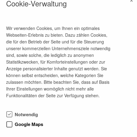
Cookie-Verwaltung
melanie.henke@ieg.fraunhofer.de
Wir verwenden Cookies, um Ihnen ein optimales
Firmenprofil
Webseiten-Erlebnis zu bieten. Dazu zählen Cookies,
die für den Betrieb der Seite und für die Steuerung
Die Fraunhofer-Einrichtung für
unserer kommerziellen Unternehmensziele notwendig
Energieinfrastrukturen und Geothermie IEG forscht
sind, sowie solche, die lediglich zu anonymen
an sieben Standorten auf den Gebieten integrierter
Statistikzwecken, für Komforteinstellungen oder zur
Energieinfrastrukturen, Geothermie und
Anzeige personalisierter Inhalte genutzt werden. Sie
Sektorenkopplung für eine erfolgreiche
können selbst entscheiden, welche Kategorien Sie
Energiewende. Wir entwickeln Ideen, Technologien
zulassen möchten. Bitte beachten Sie, dass auf Basis
und Strategien für die nächste Phase der
Ihrer Einstellungen womöglich nicht mehr alle
Transformation der Energiesysteme und verstehen
Funktionalitäten der Seite zur Verfügung stehen.
uns als unabhängiger Vordenker für Politik,
Wirtschaft, Regulierung und Gesellschaft. Durch
die Gründung der Fraunhofer IEG leistet die
Notwendig
Fraunhofer-Gesellschaft einen wesentlichen Beitrag
daran, die Märkte für die Anwendung von
Google Maps
Geothermischen Energiesystemen, der
Speicherung von Energieträgern und Technologien