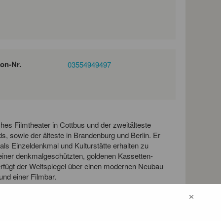
fon-Nr.
03554949497
iches Filmtheater in Cottbus und der zweitälteste
 sowie der älteste in Brandenburg und Berlin. Er
als Einzeldenkmal und Kulturstätte erhalten zu
seiner denkmalgeschützten, goldenen Kassetten-
rfügt der Weltspiegel über einen modernen Neubau
und einer Filmbar.
×
abliert. Durch die Ausstattung mit modernster
zerte, Galaabende und Kleinkunstvorführungen in