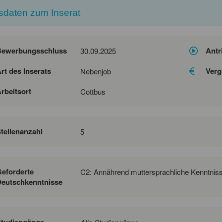
sdaten zum Inserat
Bewerbungsschluss
Antr
30.09.2025
rt des Inserats
Verg
Nebenjob
rbeitsort
Cottbus
tellenanzahl
5
eforderte
C2: Annährend muttersprachliche Kenntnis
eutschkenntnisse
Studiengänge