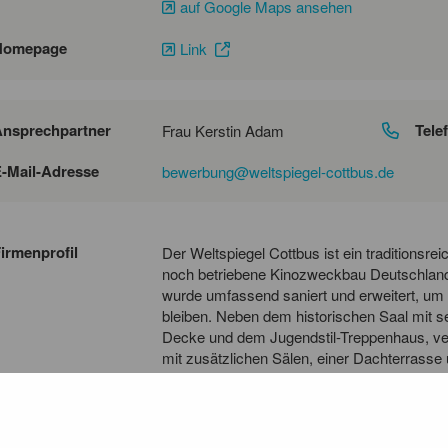
auf Google Maps ansehen
Homepage
Link
nsprechpartner
Tele
Frau Kerstin Adam
-Mail-Adresse
bewerbung@weltspiegel-cottbus.de
irmenprofil
Der Weltspiegel Cottbus ist ein traditionsre
noch betriebene Kinozweckbau Deutschlands,
wurde umfassend saniert und erweitert, um 
bleiben. Neben dem historischen Saal mit 
Decke und dem Jugendstil-Treppenhaus, ve
mit zusätzlichen Sälen, einer Dachterrasse 
Der Weltspiegel hat sich als Familienkino et
Technik können neben Kinofilmen auch Kon
historischer Atmosphäre genossen werden.