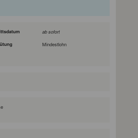
ittsdatum
ab sofort
ütung
Mindestlohn
se