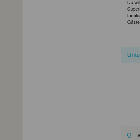
Du wil
Super
famili
Gästen
Unt
S