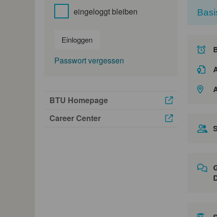
eingeloggt bleiben
Basi
Einloggen
Passwort vergessen
A
A
BTU Homepage
Career Center
S
G
D