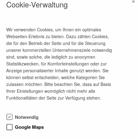
×
Cookie-Verwaltung
Unfallkasse Brandenburg
Wir verwenden Cookies, um Ihnen ein optimales
Standort
Webseiten-Erlebnis zu bieten. Dazu zählen Cookies,
Müllroser Chaussee 75, 15236 Frankfurt (Oder),
die für den Betrieb der Seite und für die Steuerung
Brandenburg, Deutschland
unserer kommerziellen Unternehmensziele notwendig
auf Google Maps ansehen
sind, sowie solche, die lediglich zu anonymen
Statistikzwecken, für Komforteinstellungen oder zur
Homepage
Anzeige personalisierter Inhalte genutzt werden. Sie
Link
können selbst entscheiden, welche Kategorien Sie
zulassen möchten. Bitte beachten Sie, dass auf Basis
Ihrer Einstellungen womöglich nicht mehr alle
Funktionalitäten der Seite zur Verfügung stehen.
Ansprechpartner
Frau Ehresmann
Notwendig
Telefon-Nr.
Google Maps
0335 5216 324