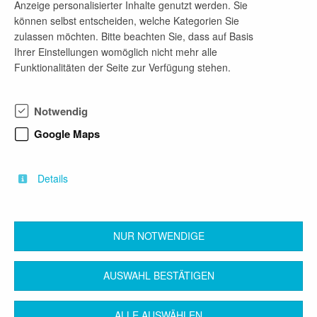
Anzeige personalisierter Inhalte genutzt werden. Sie
Telefon-Nr.
können selbst entscheiden, welche Kategorien Sie
zulassen möchten. Bitte beachten Sie, dass auf Basis
03044352500
Ihrer Einstellungen womöglich nicht mehr alle
Funktionalitäten der Seite zur Verfügung stehen.
E-Mail-Adresse
kontakt@ligne.de
Notwendig
Google Maps
Firmenprofil
Architekturbüro in Berlin, Zweigstelle in Cottbus,
Details
alle Leistungsphasen
NUR NOTWENDIGE
zurück
AUSWAHL BESTÄTIGEN
ALLE AUSWÄHLEN