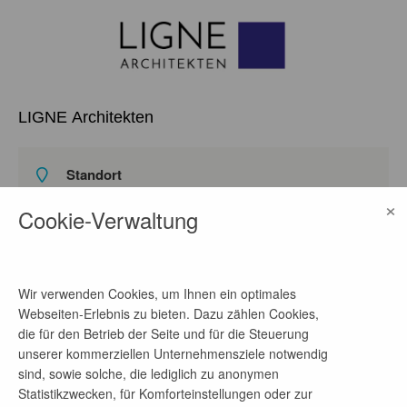
LIGNE Architekten
Standort
Wilhelm-Kabus-Straße 36 (Haus 9), 10829 Berlin,
×
Cookie-Verwaltung
DE
auf Google Maps ansehen
Homepage
Wir verwenden Cookies, um Ihnen ein optimales
Link
Webseiten-Erlebnis zu bieten. Dazu zählen Cookies,
die für den Betrieb der Seite und für die Steuerung
unserer kommerziellen Unternehmensziele notwendig
Ansprechpartner
sind, sowie solche, die lediglich zu anonymen
Statistikzwecken, für Komforteinstellungen oder zur
Frau Wolff