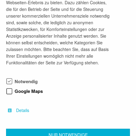
Webseiten-Erlebnis zu bieten. Dazu zählen Cookies,
Axin Mustafa
die für den Betrieb der Seite und für die Steuerung
unserer kommerziellen Unternehmensziele notwendig
Telefon-Nr.
sind, sowie solche, die lediglich zu anonymen
+49 721 1747 8788
Statistikzwecken, für Komforteinstellungen oder zur
Anzeige personalisierter Inhalte genutzt werden. Sie
E-Mail-Adresse
können selbst entscheiden, welche Kategorien Sie
karriere@codewerk.de
zulassen möchten. Bitte beachten Sie, dass auf Basis
Ihrer Einstellungen womöglich nicht mehr alle
Funktionalitäten der Seite zur Verfügung stehen.
Firmenprofil
Notwendig
Codewerk steht für Technikbegeisterung,
Innovation und Zuverlässigkeit mit flachen
Google Maps
Hierarchien, Freiraum und
Entwicklungsmöglichkeiten. Ob in Zügen oder
Industrieanlagen – Wir bringen die Systeme von
Details
morgen dazu, miteinander zu reden.
NUR NOTWENDIGE