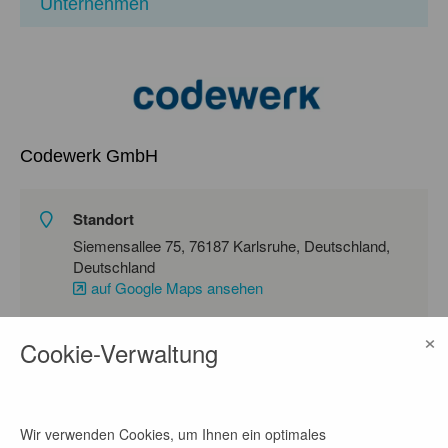
Unternehmen
Codewerk GmbH
Standort
Siemensallee 75, 76187 Karlsruhe, Deutschland,
Deutschland
auf Google Maps ansehen
Homepage
×
Cookie-Verwaltung
Link
Wir verwenden Cookies, um Ihnen ein optimales
Ansprechpartner