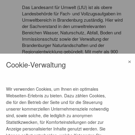
Das Landesamt für Umwelt (LfU) ist als obere
Landesbehörde für Fach- und Vollzugsaufgaben im
Umweltbereich in Brandenburg zuständig. Hier wird
der Sachverstand in den umweltrelevanten
Bereichen Wasser, Naturschutz, Abfall, Boden und
Immissionsschutz sowie der Verwaltung der
Brandenburger Naturlandschaften und der
Regionalentwicklung gebündelt. Mit mehr als 900
Mitarbeitenden an über 30 Standorten in
×
Cookie-Verwaltung
Brandenburg nehmen wir vielfältige Aufgaben wahr.
Wir sammeln und bewerten Umweltdaten und
stellen sie der Öffentlichkeit zur Verfügung. Darüber
hinaus beurteilen, genehmigen und überwachen wir
Wir verwenden Cookies, um Ihnen ein optimales
Vorhaben mit besonderen Auswirkungen auf Natur
Webseiten-Erlebnis zu bieten. Dazu zählen Cookies,
und Umwelt oder setzen selbst Projekte praktisch
um.
die für den Betrieb der Seite und für die Steuerung
unserer kommerziellen Unternehmensziele notwendig
sind, sowie solche, die lediglich zu anonymen
Statistikzwecken, für Komforteinstellungen oder zur
Anzeige personalisierter Inhalte genutzt werden. Sie
Mehr Jobangebote dieses Unternehmens