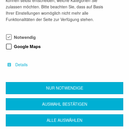
können selbst entscheiden, welche Kategorien Sie
zulassen möchten. Bitte beachten Sie, dass auf Basis
Ihrer Einstellungen womöglich nicht mehr alle
Sachbearbeitung "Haushalt, Koordination und
Funktionalitäten der Seite zur Verfügung stehen.
Verwaltung" in der Abteilung Naturschutz und
Brandenburger Naturlandschaften im
Landesamt für Umwelt
Notwendig
vor 2 Wochen
Google Maps
ab sofort
Absolventenstelle
Details
Betriebswirtschaftslehre
NUR NOTWENDIGE
zurück
AUSWAHL BESTÄTIGEN
ALLE AUSWÄHLEN
Kontakt
Impressum
AGB
Datenschutz