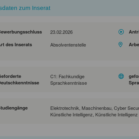
sdaten zum Inserat
Bewerbungsschluss
Antr
23.02.2026
rt des Inserats
Arbe
Absolventenstelle
eforderte
gefo
C1: Fachkundige
eutschkenntnisse
Spra
Sprachkenntnisse
Studiengänge
Elektrotechnik, Maschinenbau, Cyber Securi
Künstliche Intelligenz, Künstliche Intellige