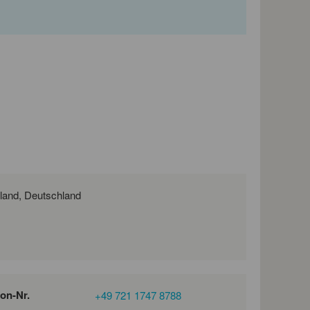
Siemensallee 75, 76187 Karlsruhe, Deutschland, Deutschland
fon-Nr.
+49 721 1747 8788