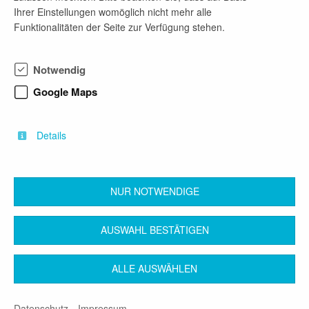
internationalen Medizin-, Bildungs- und
Ihrer Einstellungen womöglich nicht mehr alle
Wissenschaftslandschaft. Mit unserem
Funktionalitäten der Seite zur Verfügung stehen.
Schwerpunkt auf kardiovaskuläre Erkrankungen
leisten wir wesentliche Beiträge zur Forschung und
Entwicklung und stärken die Rolle Berlins als
Notwendig
internationaler Taktgeber innovativer Herzmedizin.
Google Maps
Mehr Informationen:
Zur DHZB Stiftung: www.dhzb.org
Zur DHZB Akademie: www.dhzb-akademie.de
Details
Zum DHZC: https://www.dhzc.charite.de
NUR NOTWENDIGE
zurück
AUSWAHL BESTÄTIGEN
ALLE AUSWÄHLEN
Kontakt
Impressum
AGB
Datenschutz
Datenschutz
Impressum