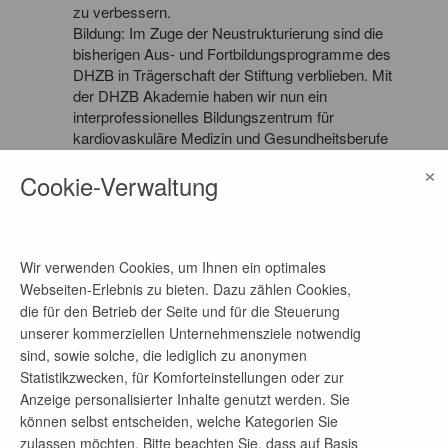
zu verbessern.
Bildung: Im Zuge der Neustrukturierung sind die
bisherigen Aus- und Fortbildungsprogramme des
DHZB in Trägerschaft der Stiftung verblieben. Mit
der DHZB Akademie haben wir nun ein
interprofessionelles Bildungszentrum für
kardiovaskuläre Medizin und Gesundheitsberufe
erschaffen, dass wesentlich zur
×
Cookie-Verwaltung
Fachkräftegewinnung und Kompetenzentwicklung
in der Herzmedizin beiträgt.
Wissenschaft und Innovation: Die Förderung
herzmedizinischer Forschung und Entwicklung
komplettiert als dritte Säule die Arbeit unserer
Wir verwenden Cookies, um Ihnen ein optimales
Stiftung. Bislang fokussiert auf die Förderung von
Webseiten-Erlebnis zu bieten. Dazu zählen Cookies,
Professuren, wird die Stiftung in Zukunft eine
die für den Betrieb der Seite und für die Steuerung
eigene Förderprogrammatik entwickeln, um
unserer kommerziellen Unternehmensziele notwendig
wissenschaftlichen Erkenntnissen der Herzmedizin
sind, sowie solche, die lediglich zu anonymen
in die Routine zu verhelfen.
Statistikzwecken, für Komforteinstellungen oder zur
Anzeige personalisierter Inhalte genutzt werden. Sie
Mit der Neuprofilierung unserer Stiftung etablieren
können selbst entscheiden, welche Kategorien Sie
wir uns als ein innovativer Akteur der
zulassen möchten. Bitte beachten Sie, dass auf Basis