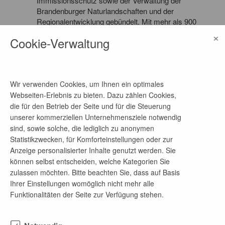
Immissionsschutz sowie der Verwaltung der
Brandenburger Naturlandschaften und der
Regionalentwicklung gebündelt. Mit mehr als 900
Mitarbeitenden an über 30 Standorten in
×
Cookie-Verwaltung
Brandenburg nehmen wir vielfältige Aufgaben wahr.
Wir sammeln und bewerten Umweltdaten und
stellen sie der Öffentlichkeit zur Verfügung. Darüber
hinaus beurteilen, genehmigen und überwachen wir
Wir verwenden Cookies, um Ihnen ein optimales
Vorhaben mit besonderen Auswirkungen auf Natur
Webseiten-Erlebnis zu bieten. Dazu zählen Cookies,
und Umwelt oder setzen selbst Projekte praktisch
um.
die für den Betrieb der Seite und für die Steuerung
unserer kommerziellen Unternehmensziele notwendig
sind, sowie solche, die lediglich zu anonymen
Statistikzwecken, für Komforteinstellungen oder zur
Anzeige personalisierter Inhalte genutzt werden. Sie
Mehr Jobangebote dieses Unternehmens
können selbst entscheiden, welche Kategorien Sie
zulassen möchten. Bitte beachten Sie, dass auf Basis
Ihrer Einstellungen womöglich nicht mehr alle
Sachbearbeitung "Haushalt, Koordination und
Funktionalitäten der Seite zur Verfügung stehen.
Verwaltung" in der Abteilung Naturschutz und
Brandenburger Naturlandschaften im
Landesamt für Umwelt