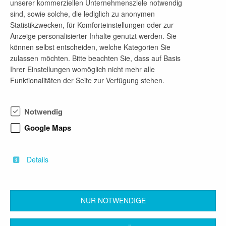
unserer kommerziellen Unternehmensziele notwendig
Ansprechpartner
sind, sowie solche, die lediglich zu anonymen
Statistikzwecken, für Komforteinstellungen oder zur
Fanny Mlinzk
Anzeige personalisierter Inhalte genutzt werden. Sie
Telefon-Nr.
können selbst entscheiden, welche Kategorien Sie
zulassen möchten. Bitte beachten Sie, dass auf Basis
03576266214
Ihrer Einstellungen womöglich nicht mehr alle
E-Mail-Adresse
Funktionalitäten der Seite zur Verfügung stehen.
fanny.mlinzk@stadtwerke-weisswasser.de
Notwendig
Google Maps
Firmenprofil
Dein zuverlässiger Energieversorger für Strom,
Details
Gas und Fernwärme!
NUR NOTWENDIGE
zurück