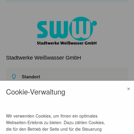
Stadtwerke Weißwasser GmbH
Standort
Straße des Friedens, 13-19, 02943 Weißwasser,
×
Cookie-Verwaltung
Sachsen, Deutschland
auf Google Maps ansehen
Homepage
Wir verwenden Cookies, um Ihnen ein optimales
Link
Webseiten-Erlebnis zu bieten. Dazu zählen Cookies,
die für den Betrieb der Seite und für die Steuerung