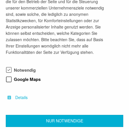
die für den Betrieb der Seite und für die Steuerung
Praktikum Projektleitung/ Projektmanagement
unserer kommerziellen Unternehmensziele notwendig
(m/w/d)
sind, sowie solche, die lediglich zu anonymen
Statistikzwecken, für Komforteinstellungen oder zur
vor 3 Tagen
Anzeige personalisierter Inhalte genutzt werden. Sie
ab sofort
können selbst entscheiden, welche Kategorien Sie
Praktikum, praxisorientierte Studienarbeit
zulassen möchten. Bitte beachten Sie, dass auf Basis
Elektrotechnik, Maschinenbau, Umweltingenieurwesen
Ihrer Einstellungen womöglich nicht mehr alle
Funktionalitäten der Seite zur Verfügung stehen.
Praktikum IT-Systemadministration (m/w/d)
Notwendig
vor 3 Tagen
Google Maps
ab sofort
Praktikum, Bachelorarbeit, Masterarbeit, praxisorientierte
Studienarbeit
Details
Cyber Security, Informatik, Wirtschaftsinformatik
NUR NOTWENDIGE