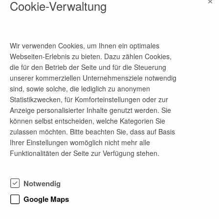
Cookie-Verwaltung
Ansprechpartner
Personalabteilung
Telefon-Nr.
Wir verwenden Cookies, um Ihnen ein optimales
02662/9565-0
Webseiten-Erlebnis zu bieten. Dazu zählen Cookies,
die für den Betrieb der Seite und für die Steuerung
E-Mail-Adresse
unserer kommerziellen Unternehmensziele notwendig
bewerbung@ami-foerdertechnik.de
sind, sowie solche, die lediglich zu anonymen
Statistikzwecken, für Komforteinstellungen oder zur
Anzeige personalisierter Inhalte genutzt werden. Sie
können selbst entscheiden, welche Kategorien Sie
Firmenprofil
zulassen möchten. Bitte beachten Sie, dass auf Basis
Ihrer Einstellungen womöglich nicht mehr alle
Die AMI Förder- und Lagertechnik GmbH ist ein
Funktionalitäten der Seite zur Verfügung stehen.
erfolgreiches, eigentümergeführtes
Familienunternehmen und bietet als Vollsortimenter
alle intralogistischen Lösungen für Industrie, Handel
Notwendig
und Dienstleistung. Mit mehr als 200 Mitarbeitern
sorgen wir für Bewegung bei unseren Kunden.
Google Maps
Geprägt durch Tradition und höchsten
Qualitätsanspruch, erobert AMI neue Märkte und