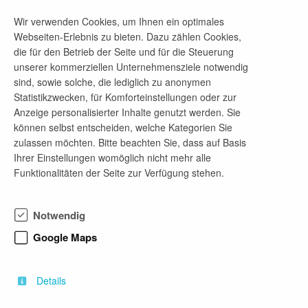
Wir verwenden Cookies, um Ihnen ein optimales
Webseiten-Erlebnis zu bieten. Dazu zählen Cookies,
Firmenprofil
die für den Betrieb der Seite und für die Steuerung
unserer kommerziellen Unternehmensziele notwendig
JUNO-BAU ist ein Familienunternehmen -
sind, sowie solche, die lediglich zu anonymen
persönlich, bodenständig und auf Augenhöhe.
Statistikzwecken, für Komforteinstellungen oder zur
Seit über 30 Jahren setzen wir anspruchsvolle
Anzeige personalisierter Inhalte genutzt werden. Sie
Industrieprojekte im Energiesektor um und haben
können selbst entscheiden, welche Kategorien Sie
uns als zuverlässiger Partner etabliert.
zulassen möchten. Bitte beachten Sie, dass auf Basis
Ihrer Einstellungen womöglich nicht mehr alle
Was uns ausmacht? Kurze Wege, schnelle
Funktionalitäten der Seite zur Verfügung stehen.
Entscheidungen und ein Team, das gemeinsam
anpackt.
Bei uns laufen Planung, Fertigung und Umsetzung
Notwendig
Hand in Hand. Flexibel, unkompliziert und immer
mit Blick für die beste Lösung.
Google Maps
Wer bei uns arbeitet, erlebt echte Wertschätzung,
Verantwortung und die Möglichkeit, Projekte von
Details
Anfang bis Ende mitzugestalten.