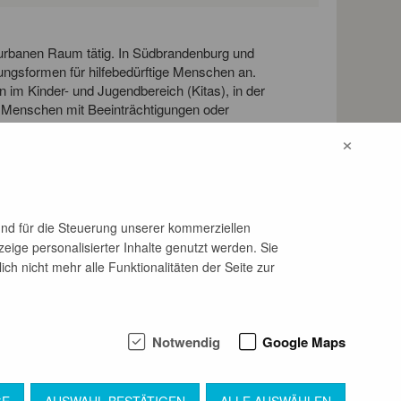
 urbanen Raum tätig. In Südbrandenburg und
zungsformen für hilfebedürftige Menschen an.
 im Kinder- und Jugendbereich (Kitas), in der
r Menschen mit Beeinträchtigungen oder
erte soziale Beratungs-, Betreuungs-, Begegnungs-
×
sowie eine Vielzahl Ehrenamtliche und
nd hier täglich im Einsatz und erfüllen unseren
und für die Steuerung unserer kommerziellen
eige personalisierter Inhalte genutzt werden. Sie
h nicht mehr alle Funktionalitäten der Seite zur
Notwendig
Google Maps