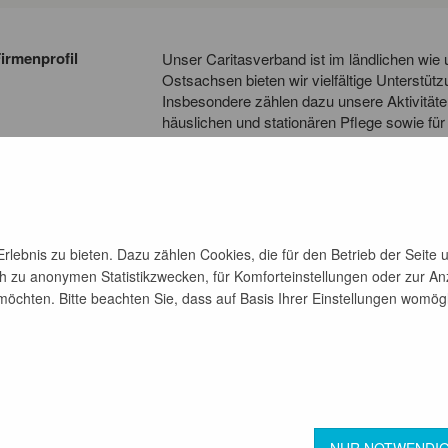
irmenprofil
Unser Caritasverband ist im ländlichen wie
Ostsachsen bieten wir vielfältige Unterstüt
Insbesondere zählen dazu unsere Aktivitäten
häuslichen und stationären Pflege sowie fü
psychischen Erkrankungen durch differenzi
und Wohnangebote. Etwa 600 Mitarbeitende 
Teilnehmende in den freiwilligen Diensten si
Auftrag als kirchlicher Sozialdienst.
lebnis zu bieten. Dazu zählen Cookies, die für den Betrieb der Seite 
h zu anonymen Statistikzwecken, für Komforteinstellungen oder zur Anz
chten. Bitte beachten Sie, dass auf Basis Ihrer Einstellungen womöglic
zurück
GB
Datenschutz