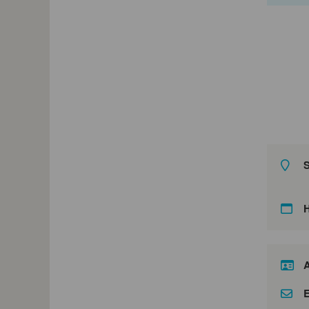
S
A
E