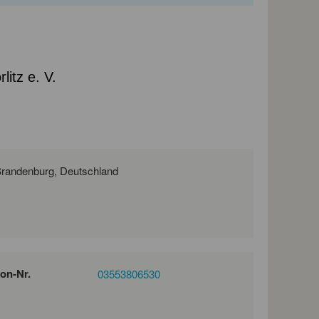
itz e. V.
Adolph-Kolping-Straße 15, 03046 Cottbus, Brandenburg, Deutschland
fon-Nr.
03553806530