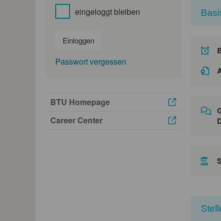
eingeloggt bleiben
Basi
Einloggen
Passwort vergessen
A
BTU Homepage
G
Career Center
D
Stel