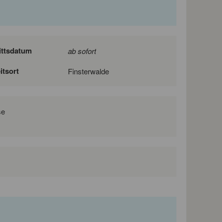
ittsdatum
ab sofort
itsort
Finsterwalde
se