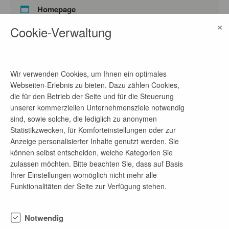
Homepage
×
Link
Cookie-Verwaltung
Ansprechpartner
Wir verwenden Cookies, um Ihnen ein optimales
Frau Adam
Webseiten-Erlebnis zu bieten. Dazu zählen Cookies,
die für den Betrieb der Seite und für die Steuerung
Telefon-Nr.
unserer kommerziellen Unternehmensziele notwendig
03342 4266-1201
sind, sowie solche, die lediglich zu anonymen
Statistikzwecken, für Komforteinstellungen oder zur
E-Mail-Adresse
Anzeige personalisierter Inhalte genutzt werden. Sie
lbv-bewerbungen@lbv.brandenburg.de
können selbst entscheiden, welche Kategorien Sie
zulassen möchten. Bitte beachten Sie, dass auf Basis
Ihrer Einstellungen womöglich nicht mehr alle
Funktionalitäten der Seite zur Verfügung stehen.
Firmenprofil
Das Landesamt für Bauen und Verkehr ist eine
Notwendig
Landesoberbehörde im Geschäftsbereich des